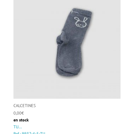
CALCETINES
0,00
€
en stock
TU...
Ref.: 9937-4-5-TU