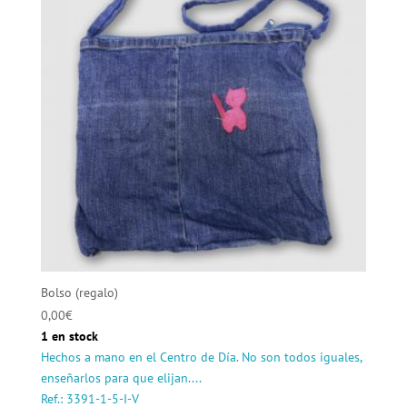
Bolso (regalo)
0,00
€
1 en stock
Hechos a mano en el Centro de Día. No son todos iguales,
enseñarlos para que elijan....
Ref.: 3391-1-5-I-V