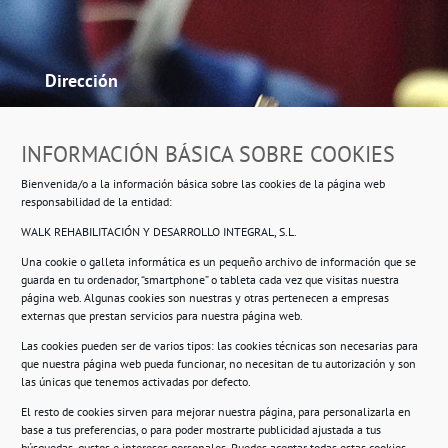
Dirección
Ropero Solidario de Usera
INFORMACIÓN BÁSICA SOBRE COOKIES
Beasáin 25-33
posterior, local 3 – 28041 Madrid
Bienvenida/o a la información básica sobre las cookies de la página web
responsabilidad de la entidad:
WALK REHABILITACIÓN Y DESARROLLO INTEGRAL, S.L.
Información
Una cookie o galleta informática es un pequeño archivo de información que se
guarda en tu ordenador, “smartphone” o tableta cada vez que visitas nuestra
Política de privacidad.
página web. Algunas cookies son nuestras y otras pertenecen a empresas
externas que prestan servicios para nuestra página web.
Compromiso con la protección de datos
Las cookies pueden ser de varios tipos: las cookies técnicas son necesarias para
personales.
que nuestra página web pueda funcionar, no necesitan de tu autorización y son
las únicas que tenemos activadas por defecto.
Política de Cookies.
El resto de cookies sirven para mejorar nuestra página, para personalizarla en
base a tus preferencias, o para poder mostrarte publicidad ajustada a tus
búsquedas, gustos e intereses personales. Puedes aceptar todas estas cookies