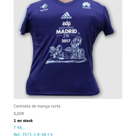
Camiseta de manga corta
0,00
€
1 en stock
T 48...
Ref.: 3975-2-8-48-I-V