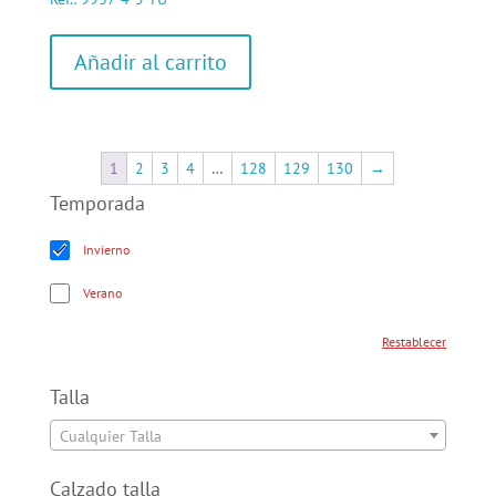
Añadir al carrito
1
2
3
4
…
128
129
130
→
Temporada
Invierno
Verano
Restable
Restablecer
el
filtro
Talla
de
Cualquier Talla
atributos
Calzado talla