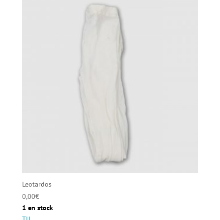
Leotardos
0,00
€
1 en stock
TU...