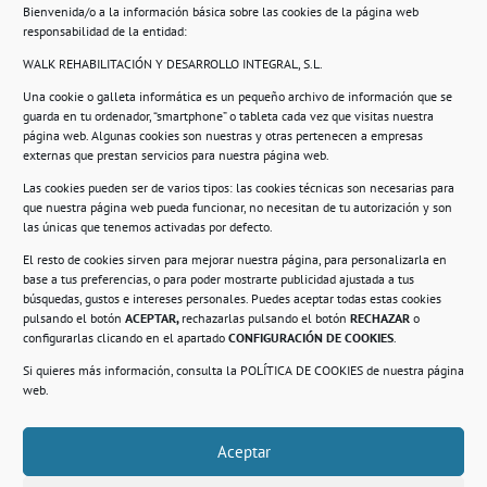
Bienvenida/o a la información básica sobre las cookies de la página web
Beasáin 25-33
posterior, local 3 – 28041 Madrid
responsabilidad de la entidad:
WALK REHABILITACIÓN Y DESARROLLO INTEGRAL, S.L.
Una cookie o galleta informática es un pequeño archivo de información que se
guarda en tu ordenador, “smartphone” o tableta cada vez que visitas nuestra
Información
página web. Algunas cookies son nuestras y otras pertenecen a empresas
externas que prestan servicios para nuestra página web.
Política de privacidad.
Las cookies pueden ser de varios tipos: las cookies técnicas son necesarias para
que nuestra página web pueda funcionar, no necesitan de tu autorización y son
Compromiso con la protección de datos
las únicas que tenemos activadas por defecto.
personales.
El resto de cookies sirven para mejorar nuestra página, para personalizarla en
base a tus preferencias, o para poder mostrarte publicidad ajustada a tus
Política de Cookies.
búsquedas, gustos e intereses personales. Puedes aceptar todas estas cookies
pulsando el botón
ACEPTAR,
rechazarlas pulsando el botón
RECHAZAR
o
configurarlas clicando en el apartado
CONFIGURACIÓN DE COOKIES
.
Si quieres más información, consulta la
POLÍTICA DE COOKIES
de nuestra página
© 2021. Realizado en el Centro de Rehabilitación
Laboral de Usera
web.
Aceptar