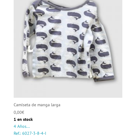
Camiseta de manga larga
0,00
€
1 en stock
4 Años...
Ref.: 6027-3-8-4-I