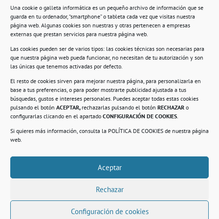
Una cookie o galleta informática es un pequeño archivo de información que se
guarda en tu ordenador, “smartphone” o tableta cada vez que visitas nuestra
Información
página web. Algunas cookies son nuestras y otras pertenecen a empresas
externas que prestan servicios para nuestra página web.
Política de privacidad.
Las cookies pueden ser de varios tipos: las cookies técnicas son necesarias para
que nuestra página web pueda funcionar, no necesitan de tu autorización y son
Compromiso con la protección de datos
las únicas que tenemos activadas por defecto.
personales.
El resto de cookies sirven para mejorar nuestra página, para personalizarla en
base a tus preferencias, o para poder mostrarte publicidad ajustada a tus
Política de Cookies.
búsquedas, gustos e intereses personales. Puedes aceptar todas estas cookies
pulsando el botón
ACEPTAR,
rechazarlas pulsando el botón
RECHAZAR
o
configurarlas clicando en el apartado
CONFIGURACIÓN DE COOKIES
.
Si quieres más información, consulta la
POLÍTICA DE COOKIES
de nuestra página
© 2021. Realizado en el Centro de Rehabilitación
Laboral de Usera
web.
Aceptar
.
Rechazar
Configuración de cookies