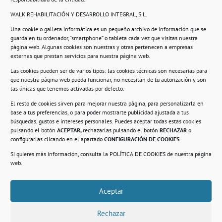
WALK REHABILITACIÓN Y DESARROLLO INTEGRAL, S.L.
Una cookie o galleta informática es un pequeño archivo de información que se
guarda en tu ordenador, “smartphone” o tableta cada vez que visitas nuestra
Información
página web. Algunas cookies son nuestras y otras pertenecen a empresas
externas que prestan servicios para nuestra página web.
Política de privacidad.
Las cookies pueden ser de varios tipos: las cookies técnicas son necesarias para
que nuestra página web pueda funcionar, no necesitan de tu autorización y son
Compromiso con la protección de datos
las únicas que tenemos activadas por defecto.
personales.
El resto de cookies sirven para mejorar nuestra página, para personalizarla en
base a tus preferencias, o para poder mostrarte publicidad ajustada a tus
Política de Cookies.
búsquedas, gustos e intereses personales. Puedes aceptar todas estas cookies
pulsando el botón
ACEPTAR,
rechazarlas pulsando el botón
RECHAZAR
o
configurarlas clicando en el apartado
CONFIGURACIÓN DE COOKIES
.
Si quieres más información, consulta la
POLÍTICA DE COOKIES
de nuestra página
© 2021. Realizado en el Centro de Rehabilitación
Laboral de Usera
web.
Aceptar
.
Rechazar