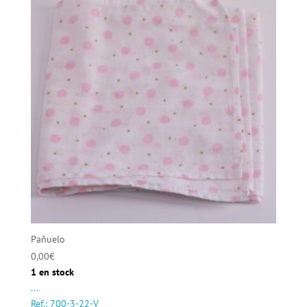
Pañuelo
0,00
€
1 en stock
...
Ref.: 700-3-22-V