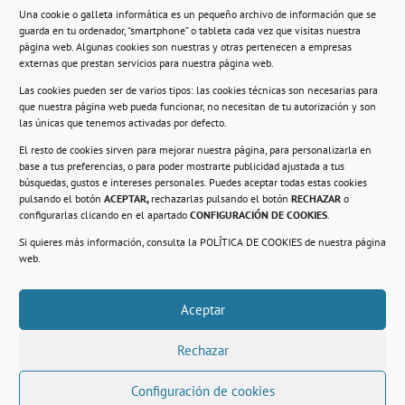
Una cookie o galleta informática es un pequeño archivo de información que se
guarda en tu ordenador, “smartphone” o tableta cada vez que visitas nuestra
Información
página web. Algunas cookies son nuestras y otras pertenecen a empresas
externas que prestan servicios para nuestra página web.
Política de privacidad.
Las cookies pueden ser de varios tipos: las cookies técnicas son necesarias para
que nuestra página web pueda funcionar, no necesitan de tu autorización y son
Compromiso con la protección de datos
las únicas que tenemos activadas por defecto.
personales.
El resto de cookies sirven para mejorar nuestra página, para personalizarla en
base a tus preferencias, o para poder mostrarte publicidad ajustada a tus
Política de Cookies.
búsquedas, gustos e intereses personales. Puedes aceptar todas estas cookies
pulsando el botón
ACEPTAR,
rechazarlas pulsando el botón
RECHAZAR
o
configurarlas clicando en el apartado
CONFIGURACIÓN DE COOKIES
.
Si quieres más información, consulta la
POLÍTICA DE COOKIES
de nuestra página
© 2021. Realizado en el Centro de Rehabilitación
Laboral de Usera
web.
Aceptar
.
Rechazar
Configuración de cookies