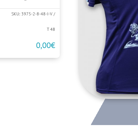
SKU:
3975-2-8-48-I-V
T 48
0,00
€