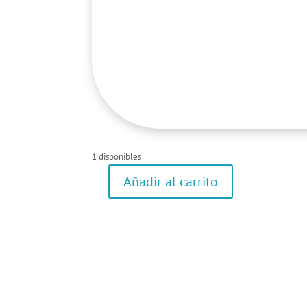
1 disponibles
Añadir al carrito
Camiseta
de
manga
corta
cantidad