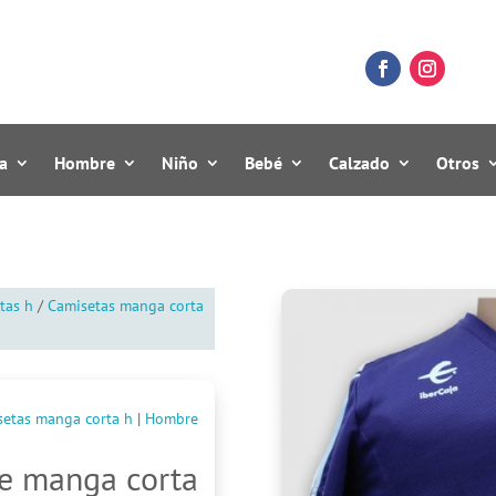
a
Hombre
Niño
Bebé
Calzado
Otros
tas h
/
Camisetas manga corta
setas manga corta h
|
Hombre
e manga corta