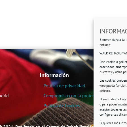
INFORMAC
Bienvenida/o a la i
entidad:
WALK REHABILITAC
Una cookie o galle
ordenador, “smartp
nuestras y otras p
Información
Las cookies pueden 
Política de privacidad.
web pueda funciona
defecto.
adrid
Compromiso con la protección de datos pe
El resto de cookies
o para poder mostra
Política de Cookies.
aceptar todas esta
configurarlas clic
Si quieres más inf
© 2021. Realizado en el Centro de Rehabilitación Laboral de User