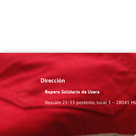
Dirección
Ropero Solidario de Usera
Beasáin 25-33
posterior, local 3 – 28041 M