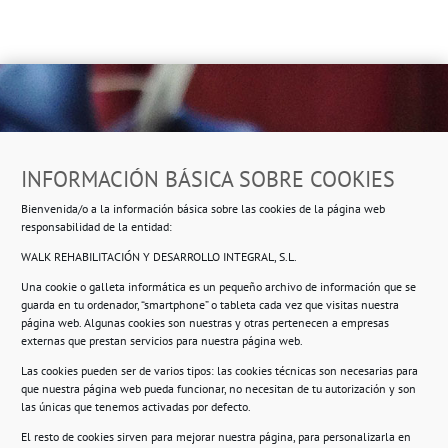
Dirección
INFORMACIÓN BÁSICA SOBRE COOKIES
Ropero Solidario de Usera
Bienvenida/o a la información básica sobre las cookies de la página web
Beasáin 25-33
posterior, local 3 – 28041 Madrid
responsabilidad de la entidad:
WALK REHABILITACIÓN Y DESARROLLO INTEGRAL, S.L.
Una cookie o galleta informática es un pequeño archivo de información que se
guarda en tu ordenador, “smartphone” o tableta cada vez que visitas nuestra
Información
página web. Algunas cookies son nuestras y otras pertenecen a empresas
externas que prestan servicios para nuestra página web.
Política de privacidad.
Las cookies pueden ser de varios tipos: las cookies técnicas son necesarias para
que nuestra página web pueda funcionar, no necesitan de tu autorización y son
Compromiso con la protección de datos
las únicas que tenemos activadas por defecto.
personales.
El resto de cookies sirven para mejorar nuestra página, para personalizarla en