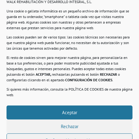
WALK REHABILITACIÓN Y DESARROLLO INTEGRAL, S.L.
Una cookie o galleta informática es un pequeño archivo de información que se
guarda en tu ordenador, “smartphone” o tableta cada vez que visitas nuestra
Información
página web. Algunas cookies son nuestras y otras pertenecen a empresas
externas que prestan servicios para nuestra página web.
Política de privacidad.
Las cookies pueden ser de varios tipos: las cookies técnicas son necesarias para
que nuestra página web pueda funcionar, no necesitan de tu autorización y son
Compromiso con la protección de datos
las únicas que tenemos activadas por defecto.
personales.
El resto de cookies sirven para mejorar nuestra página, para personalizarla en
base a tus preferencias, o para poder mostrarte publicidad ajustada a tus
Política de Cookies.
búsquedas, gustos e intereses personales. Puedes aceptar todas estas cookies
pulsando el botón
ACEPTAR,
rechazarlas pulsando el botón
RECHAZAR
o
configurarlas clicando en el apartado
CONFIGURACIÓN DE COOKIES
.
Si quieres más información, consulta la
POLÍTICA DE COOKIES
de nuestra página
© 2021. Realizado en el Centro de Rehabilitación
Laboral de Usera
web.
Aceptar
.
Rechazar