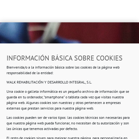
Dirección
INFORMACIÓN BÁSICA SOBRE COOKIES
Ropero Solidario de Usera
Bienvenida/o a la información básica sobre las cookies de la página web
Beasáin 25-33
posterior, local 3 – 28041 Madrid
responsabilidad de la entidad:
WALK REHABILITACIÓN Y DESARROLLO INTEGRAL, S.L.
Una cookie o galleta informática es un pequeño archivo de información que se
guarda en tu ordenador, “smartphone” o tableta cada vez que visitas nuestra
Información
página web. Algunas cookies son nuestras y otras pertenecen a empresas
externas que prestan servicios para nuestra página web.
Política de privacidad.
Las cookies pueden ser de varios tipos: las cookies técnicas son necesarias para
que nuestra página web pueda funcionar, no necesitan de tu autorización y son
Compromiso con la protección de datos
las únicas que tenemos activadas por defecto.
personales.
El resto de cookies sirven para mejorar nuestra página, para personalizarla en