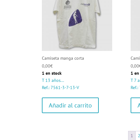
Camiseta manga corta
Cami
0,00
€
0,00
1 en stock
1 en
T 13 años...
T 7 a
Ref.: 7561-3-7-13-V
Ref.
Añadir al carrito
1