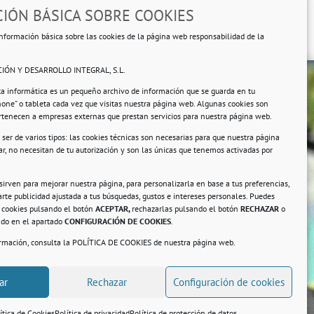
IÓN BÁSICA SOBRE COOKIES
nformación básica sobre las cookies de la página web responsabilidad de la
IÓN Y DESARROLLO INTEGRAL, S.L.
ta informática es un pequeño archivo de información que se guarda en tu
hone” o tableta cada vez que visitas nuestra página web. Algunas cookies son
ertenecen a empresas externas que prestan servicios para nuestra página web.
ser de varios tipos: las cookies técnicas son necesarias para que nuestra página
r, no necesitan de tu autorización y son las únicas que tenemos activadas por
rsonales.
 sirven para mejorar nuestra página, para personalizarla en base a tus preferencias,
rte publicidad ajustada a tus búsquedas, gustos e intereses personales. Puedes
s cookies pulsando el botón
ACEPTAR,
rechazarlas pulsando el botón
RECHAZAR
o
ando en el apartado
CONFIGURACIÓN DE COOKIES
.
ormación, consulta la
POLÍTICA DE COOKIES
de nuestra página web.
a
ar
Rechazar
Configuración de cookies
ítica de Cookies
Política de privacidad
Política de protección de datos