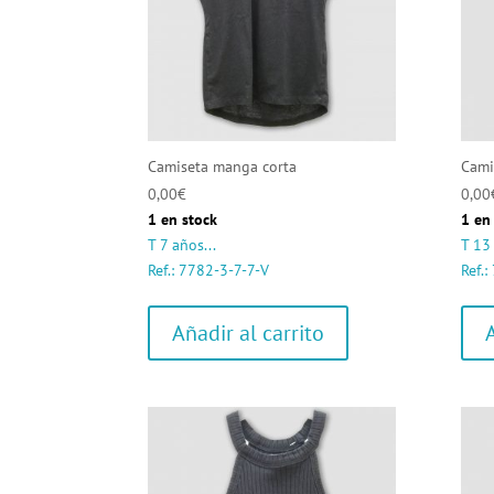
Camiseta manga corta
Cami
0,00
€
0,00
1 en stock
1 en
T 7 años...
T 13 
Ref.: 7782-3-7-7-V
Ref.
Añadir al carrito