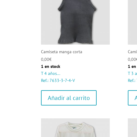
Camiseta manga corta
Cami
0,00
€
0,00
1 en stock
1 en
T 4 años...
T 3 a
Ref.: 7633-3-7-4-V
Ref.
Añadir al carrito