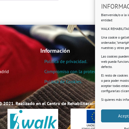
INFORMAC
Bienvenida/o a la i
entidad:
WALK REHABILITAC
Una cookie o galle
ordenador, “smartp
nuestras y otras p
Información
Las cookies pueden 
Política de privacidad.
web pueda funciona
defecto.
adrid
Compromiso con la protección de datos pe
El resto de cookies
o para poder mostra
Política de Cookies.
aceptar todas esta
configurarlas clic
Si quieres más inf
© 2021. Realizado en el Centro de Rehabilitación Laboral de User
Acept
Pol