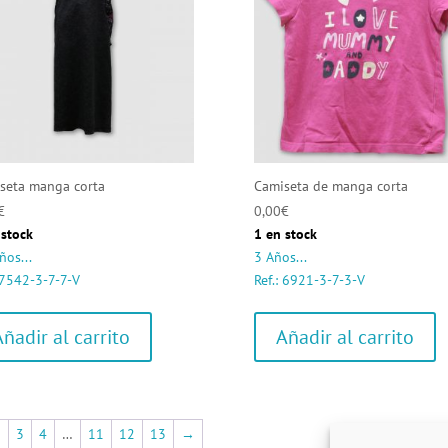
seta manga corta
Camiseta de manga corta
€
0,00
€
 stock
1 en stock
ños...
3 Años...
: 7542-3-7-7-V
Ref.: 6921-3-7-3-V
Añadir al carrito
Añadir al carrito
2
3
4
…
11
12
13
→