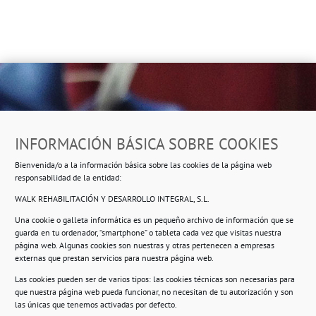
Dirección
INFORMACIÓN BÁSICA SOBRE COOKIES
Ropero Solidario de Usera
Bienvenida/o a la información básica sobre las cookies de la página web
Beasáin 25-33
posterior, local 3 – 28041 Madrid
responsabilidad de la entidad:
WALK REHABILITACIÓN Y DESARROLLO INTEGRAL, S.L.
Una cookie o galleta informática es un pequeño archivo de información que se
guarda en tu ordenador, “smartphone” o tableta cada vez que visitas nuestra
Información
página web. Algunas cookies son nuestras y otras pertenecen a empresas
externas que prestan servicios para nuestra página web.
Política de privacidad.
Las cookies pueden ser de varios tipos: las cookies técnicas son necesarias para
que nuestra página web pueda funcionar, no necesitan de tu autorización y son
Compromiso con la protección de datos
las únicas que tenemos activadas por defecto.