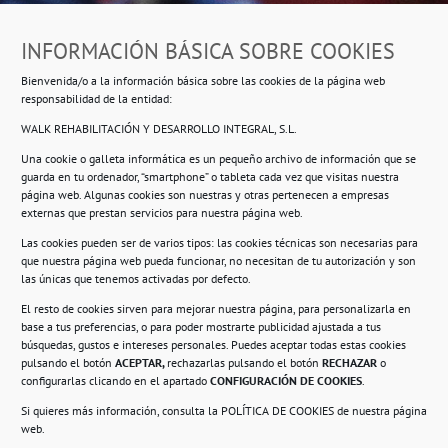
Dirección
INFORMACIÓN BÁSICA SOBRE COOKIES
Ropero Solidario de Usera
Bienvenida/o a la información básica sobre las cookies de la página web
Beasáin 25-33
posterior, local 3 – 28041 Madrid
responsabilidad de la entidad:
WALK REHABILITACIÓN Y DESARROLLO INTEGRAL, S.L.
Una cookie o galleta informática es un pequeño archivo de información que se
guarda en tu ordenador, “smartphone” o tableta cada vez que visitas nuestra
Información
página web. Algunas cookies son nuestras y otras pertenecen a empresas
externas que prestan servicios para nuestra página web.
Política de privacidad.
Las cookies pueden ser de varios tipos: las cookies técnicas son necesarias para
que nuestra página web pueda funcionar, no necesitan de tu autorización y son
Compromiso con la protección de datos
las únicas que tenemos activadas por defecto.
personales.
El resto de cookies sirven para mejorar nuestra página, para personalizarla en
base a tus preferencias, o para poder mostrarte publicidad ajustada a tus
Política de Cookies.
búsquedas, gustos e intereses personales. Puedes aceptar todas estas cookies
pulsando el botón
ACEPTAR,
rechazarlas pulsando el botón
RECHAZAR
o
configurarlas clicando en el apartado
CONFIGURACIÓN DE COOKIES
.
Si quieres más información, consulta la
POLÍTICA DE COOKIES
de nuestra página
© 2021. Realizado en el Centro de Rehabilitación
Laboral de Usera
web.