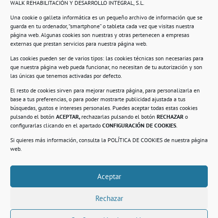
WALK REHABILITACIÓN Y DESARROLLO INTEGRAL, S.L.
Una cookie o galleta informática es un pequeño archivo de información que se
guarda en tu ordenador, “smartphone” o tableta cada vez que visitas nuestra
Información
página web. Algunas cookies son nuestras y otras pertenecen a empresas
externas que prestan servicios para nuestra página web.
Política de privacidad.
Las cookies pueden ser de varios tipos: las cookies técnicas son necesarias para
que nuestra página web pueda funcionar, no necesitan de tu autorización y son
Compromiso con la protección de datos
las únicas que tenemos activadas por defecto.
personales.
El resto de cookies sirven para mejorar nuestra página, para personalizarla en
base a tus preferencias, o para poder mostrarte publicidad ajustada a tus
Política de Cookies.
búsquedas, gustos e intereses personales. Puedes aceptar todas estas cookies
pulsando el botón
ACEPTAR,
rechazarlas pulsando el botón
RECHAZAR
o
configurarlas clicando en el apartado
CONFIGURACIÓN DE COOKIES
.
Si quieres más información, consulta la
POLÍTICA DE COOKIES
de nuestra página
© 2021. Realizado en el Centro de Rehabilitación
Laboral de Usera
web.
Aceptar
.
Rechazar