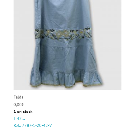
Falda
0,00
€
1 en stock
T 42...
Ref.: 7787-1-20-42-V