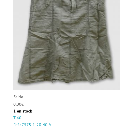
Falda
0,00
€
1 en stock
T 40...
Ref.: 7575-1-20-40-V