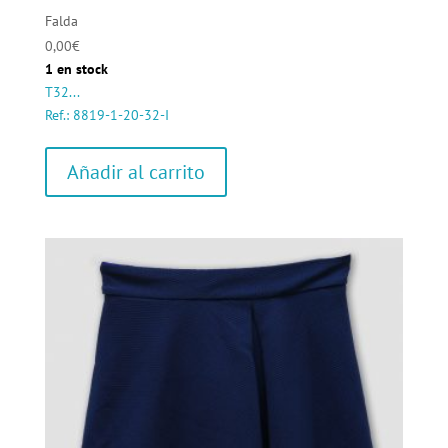
Falda
0,00
€
1 en stock
T32...
Ref.: 8819-1-20-32-I
Añadir al carrito