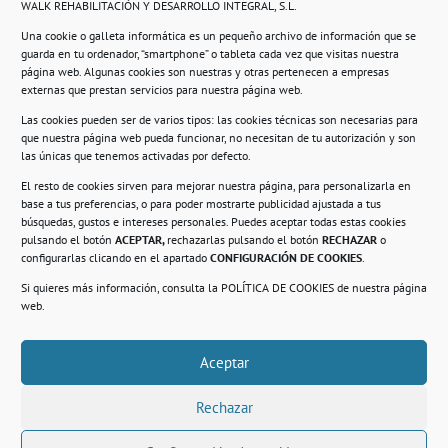
WALK REHABILITACIÓN Y DESARROLLO INTEGRAL, S.L.
Una cookie o galleta informática es un pequeño archivo de información que se
guarda en tu ordenador, “smartphone” o tableta cada vez que visitas nuestra
Información
página web. Algunas cookies son nuestras y otras pertenecen a empresas
externas que prestan servicios para nuestra página web.
Política de privacidad.
Las cookies pueden ser de varios tipos: las cookies técnicas son necesarias para
que nuestra página web pueda funcionar, no necesitan de tu autorización y son
Compromiso con la protección de datos
las únicas que tenemos activadas por defecto.
personales.
El resto de cookies sirven para mejorar nuestra página, para personalizarla en
base a tus preferencias, o para poder mostrarte publicidad ajustada a tus
Política de Cookies.
búsquedas, gustos e intereses personales. Puedes aceptar todas estas cookies
pulsando el botón
ACEPTAR,
rechazarlas pulsando el botón
RECHAZAR
o
configurarlas clicando en el apartado
CONFIGURACIÓN DE COOKIES
.
Si quieres más información, consulta la
POLÍTICA DE COOKIES
de nuestra página
© 2021. Realizado en el Centro de Rehabilitación
Laboral de Usera
web.
Aceptar
.
Rechazar