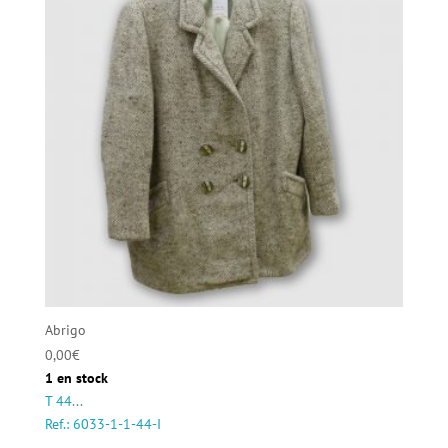
Abrigo
0,00
€
1 en stock
T 44...
Ref.: 6033-1-1-44-I