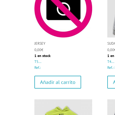
JERSEY
SUD
0,00
€
0,00
1 en stock
1 en
T5...
T4...
Ref.:
Ref.
Añadir al carrito