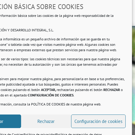
IÓN BÁSICA SOBRE COOKIES
nformación básica sobre las cookies de la página web responsabilidad de la
IÓN Y DESARROLLO INTEGRAL, S.L.
ta informática es un pequeño archivo de información que se guarda en tu
hone” o tableta cada vez que visitas nuestra página web. Algunas cookies son
ertenecen a empresas externas que prestan servicios para nuestra página web.
ser de varios tipos: las cookies técnicas son necesarias para que nuestra página
r, no necesitan de tu autorización y son las únicas que tenemos activadas por
rsonales.
 sirven para mejorar nuestra página, para personalizarla en base a tus preferencias,
rte publicidad ajustada a tus búsquedas, gustos e intereses personales. Puedes
s cookies pulsando el botón
ACEPTAR,
rechazarlas pulsando el botón
RECHAZAR
o
ando en el apartado
CONFIGURACIÓN DE COOKIES
.
ormación, consulta la
POLÍTICA DE COOKIES
de nuestra página web.
a
ar
Rechazar
Configuración de cookies
ítica de Cookies
Política de privacidad
Política de protección de datos