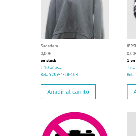
Sudadera
JERS
0,00
€
0,00
en stock
1 en
T 10 años...
T5...
Ref.: 9209-4-28-10-I
Ref.
Añadir al carrito