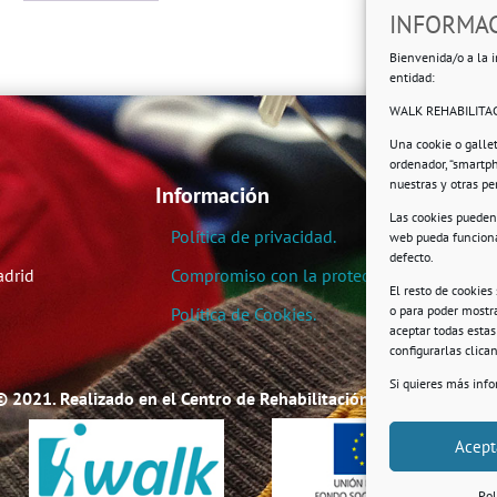
INFORMAC
Bienvenida/o a la i
entidad:
WALK REHABILITAC
Una cookie o galle
ordenador, “smartp
nuestras y otras p
Información
Las cookies pueden 
Política de privacidad.
web pueda funciona
defecto.
adrid
Compromiso con la protección de datos pe
El resto de cookies
o para poder mostra
Política de Cookies.
aceptar todas esta
configurarlas clic
Si quieres más inf
© 2021. Realizado en el Centro de Rehabilitación Laboral de User
Acept
Pol