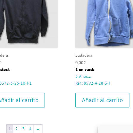
dera
Sudadera
€
0,00
€
 stock
1 en stock
3 Años...
: 8372-3-26-10-I-1
Ref.: 8592-4-28-3-I
Añadir al carrito
Añadir al carrito
1
2
3
4
→