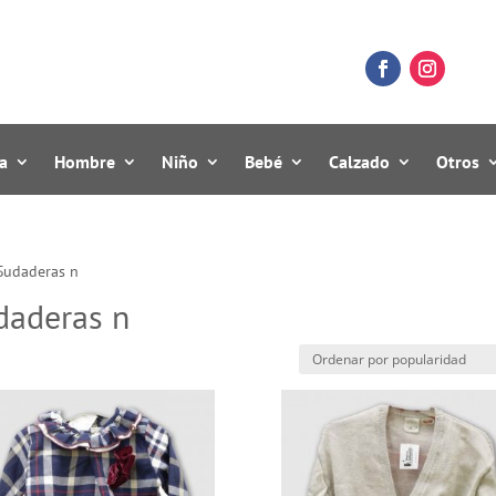
a
Hombre
Niño
Bebé
Calzado
Otros
 Sudaderas n
daderas n