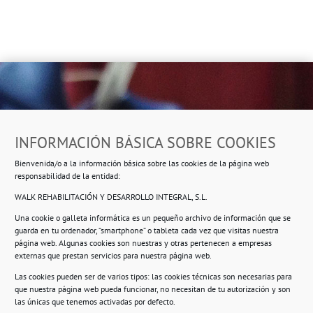
Dirección
INFORMACIÓN BÁSICA SOBRE COOKIES
Ropero Solidario de Usera
Bienvenida/o a la información básica sobre las cookies de la página web
Beasáin 25-33
posterior, local 3 – 28041 Madrid
responsabilidad de la entidad:
WALK REHABILITACIÓN Y DESARROLLO INTEGRAL, S.L.
Una cookie o galleta informática es un pequeño archivo de información que se
guarda en tu ordenador, “smartphone” o tableta cada vez que visitas nuestra
Información
página web. Algunas cookies son nuestras y otras pertenecen a empresas
externas que prestan servicios para nuestra página web.
Política de privacidad.
Las cookies pueden ser de varios tipos: las cookies técnicas son necesarias para
que nuestra página web pueda funcionar, no necesitan de tu autorización y son
Compromiso con la protección de datos
las únicas que tenemos activadas por defecto.