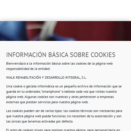
Dirección
INFORMACIÓN BÁSICA SOBRE COOKIES
Ropero Solidario de Usera
Bienvenida/o a la información básica sobre las cookies de la página web
Beasáin 25-33
posterior, local 3 – 28041 Madrid
responsabilidad de la entidad:
WALK REHABILITACIÓN Y DESARROLLO INTEGRAL, S.L.
Una cookie o galleta informática es un pequeño archivo de información que se
guarda en tu ordenador, “smartphone” o tableta cada vez que visitas nuestra
Información
página web. Algunas cookies son nuestras y otras pertenecen a empresas
externas que prestan servicios para nuestra página web.
Política de privacidad.
Las cookies pueden ser de varios tipos: las cookies técnicas son necesarias para
que nuestra página web pueda funcionar, no necesitan de tu autorización y son
Compromiso con la protección de datos
las únicas que tenemos activadas por defecto.
personales.
El resto de cookies sirven para mejorar nuestra página, para personalizarla en