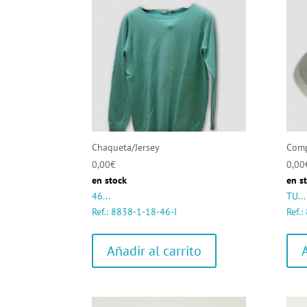
Chaqueta/Jersey
Comp
0,00
€
0,00
en stock
en s
46...
TU...
Ref.: 8838-1-18-46-I
Ref.
Añadir al carrito