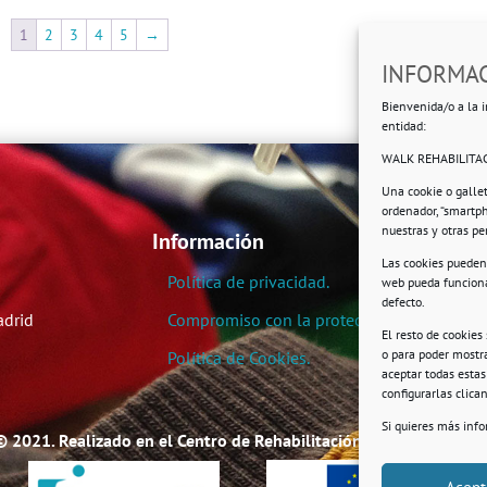
1
2
3
4
5
→
INFORMAC
Bienvenida/o a la i
entidad:
WALK REHABILITAC
Una cookie o galle
ordenador, “smartp
nuestras y otras p
Información
Las cookies pueden 
Política de privacidad.
web pueda funciona
defecto.
adrid
Compromiso con la protección de datos pe
El resto de cookies
o para poder mostra
Política de Cookies.
aceptar todas esta
configurarlas clic
Si quieres más inf
© 2021. Realizado en el Centro de Rehabilitación Laboral de User