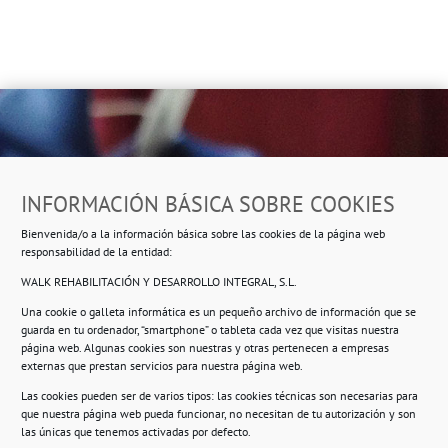
Dirección
INFORMACIÓN BÁSICA SOBRE COOKIES
Ropero Solidario de Usera
Bienvenida/o a la información básica sobre las cookies de la página web
Beasáin 25-33
posterior, local 3 – 28041 Madrid
responsabilidad de la entidad:
WALK REHABILITACIÓN Y DESARROLLO INTEGRAL, S.L.
Una cookie o galleta informática es un pequeño archivo de información que se
guarda en tu ordenador, “smartphone” o tableta cada vez que visitas nuestra
Información
página web. Algunas cookies son nuestras y otras pertenecen a empresas
externas que prestan servicios para nuestra página web.
Política de privacidad.
Las cookies pueden ser de varios tipos: las cookies técnicas son necesarias para
que nuestra página web pueda funcionar, no necesitan de tu autorización y son
Compromiso con la protección de datos
las únicas que tenemos activadas por defecto.