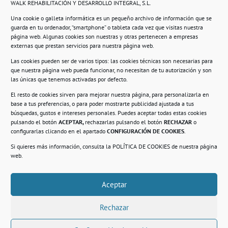
WALK REHABILITACIÓN Y DESARROLLO INTEGRAL, S.L.
Una cookie o galleta informática es un pequeño archivo de información que se
guarda en tu ordenador, “smartphone” o tableta cada vez que visitas nuestra
Información
página web. Algunas cookies son nuestras y otras pertenecen a empresas
externas que prestan servicios para nuestra página web.
Política de privacidad.
Las cookies pueden ser de varios tipos: las cookies técnicas son necesarias para
que nuestra página web pueda funcionar, no necesitan de tu autorización y son
Compromiso con la protección de datos
las únicas que tenemos activadas por defecto.
personales.
El resto de cookies sirven para mejorar nuestra página, para personalizarla en
base a tus preferencias, o para poder mostrarte publicidad ajustada a tus
Política de Cookies.
búsquedas, gustos e intereses personales. Puedes aceptar todas estas cookies
pulsando el botón
ACEPTAR,
rechazarlas pulsando el botón
RECHAZAR
o
configurarlas clicando en el apartado
CONFIGURACIÓN DE COOKIES
.
Si quieres más información, consulta la
POLÍTICA DE COOKIES
de nuestra página
© 2021. Realizado en el Centro de Rehabilitación
Laboral de Usera
web.
Aceptar
.
Rechazar