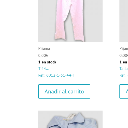
Pijama
Pija
0,00
€
0,00
1 en stock
1 en
T 44...
Talla
Ref.: 6012-1-31-44-I
Ref.
Añadir al carrito