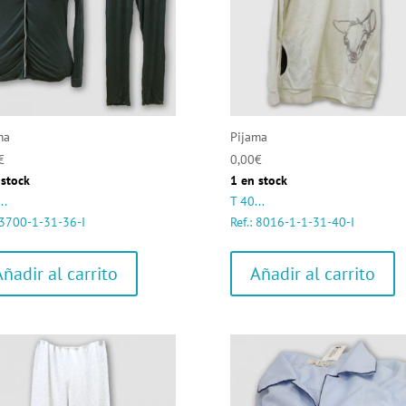
ma
Pijama
€
0,00
€
 stock
1 en stock
..
T 40...
: 3700-1-31-36-I
Ref.: 8016-1-1-31-40-I
Añadir al carrito
Añadir al carrito