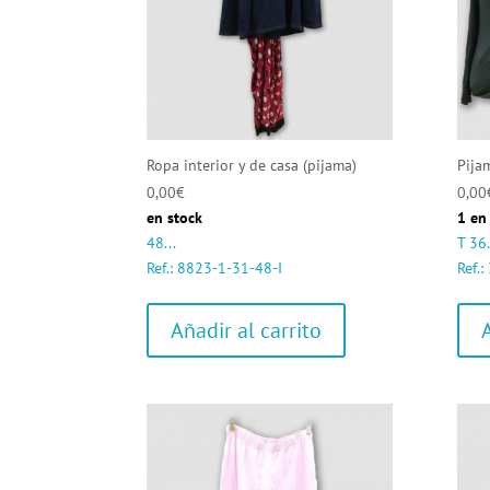
Ropa interior y de casa (pijama)
Pija
0,00
€
0,00
en stock
1 en
48...
T 36.
Ref.: 8823-1-31-48-I
Ref.
Añadir al carrito