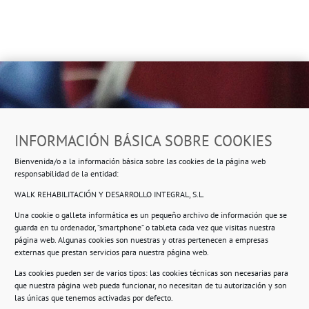
Dirección
INFORMACIÓN BÁSICA SOBRE COOKIES
Ropero Solidario de Usera
Bienvenida/o a la información básica sobre las cookies de la página web
Beasáin 25-33
posterior, local 3 – 28041 Madrid
responsabilidad de la entidad:
WALK REHABILITACIÓN Y DESARROLLO INTEGRAL, S.L.
Una cookie o galleta informática es un pequeño archivo de información que se
guarda en tu ordenador, “smartphone” o tableta cada vez que visitas nuestra
Información
página web. Algunas cookies son nuestras y otras pertenecen a empresas
externas que prestan servicios para nuestra página web.
Política de privacidad.
Las cookies pueden ser de varios tipos: las cookies técnicas son necesarias para
que nuestra página web pueda funcionar, no necesitan de tu autorización y son
Compromiso con la protección de datos
las únicas que tenemos activadas por defecto.