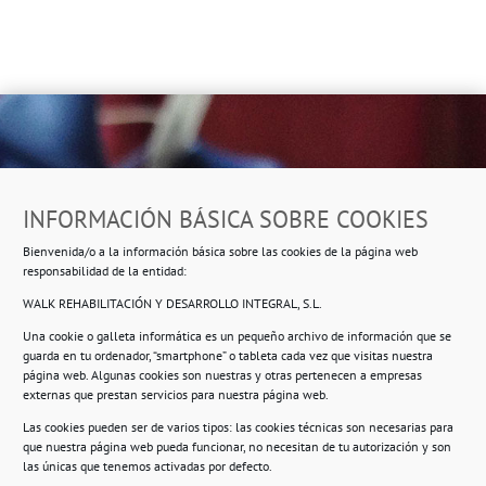
Dirección
INFORMACIÓN BÁSICA SOBRE COOKIES
Ropero Solidario de Usera
Bienvenida/o a la información básica sobre las cookies de la página web
Beasáin 25-33
posterior, local 3 – 28041 Madrid
responsabilidad de la entidad:
WALK REHABILITACIÓN Y DESARROLLO INTEGRAL, S.L.
Una cookie o galleta informática es un pequeño archivo de información que se
guarda en tu ordenador, “smartphone” o tableta cada vez que visitas nuestra
Información
página web. Algunas cookies son nuestras y otras pertenecen a empresas
externas que prestan servicios para nuestra página web.
Política de privacidad.
Las cookies pueden ser de varios tipos: las cookies técnicas son necesarias para
que nuestra página web pueda funcionar, no necesitan de tu autorización y son
Compromiso con la protección de datos
las únicas que tenemos activadas por defecto.