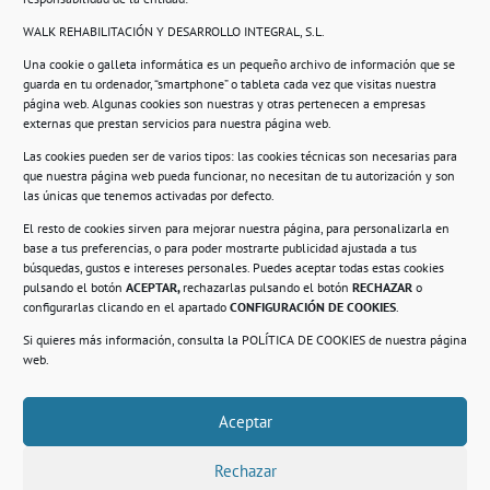
WALK REHABILITACIÓN Y DESARROLLO INTEGRAL, S.L.
Una cookie o galleta informática es un pequeño archivo de información que se
guarda en tu ordenador, “smartphone” o tableta cada vez que visitas nuestra
Información
página web. Algunas cookies son nuestras y otras pertenecen a empresas
externas que prestan servicios para nuestra página web.
Política de privacidad.
Las cookies pueden ser de varios tipos: las cookies técnicas son necesarias para
que nuestra página web pueda funcionar, no necesitan de tu autorización y son
Compromiso con la protección de datos
las únicas que tenemos activadas por defecto.
personales.
El resto de cookies sirven para mejorar nuestra página, para personalizarla en
base a tus preferencias, o para poder mostrarte publicidad ajustada a tus
Política de Cookies.
búsquedas, gustos e intereses personales. Puedes aceptar todas estas cookies
pulsando el botón
ACEPTAR,
rechazarlas pulsando el botón
RECHAZAR
o
configurarlas clicando en el apartado
CONFIGURACIÓN DE COOKIES
.
Si quieres más información, consulta la
POLÍTICA DE COOKIES
de nuestra página
© 2021. Realizado en el Centro de Rehabilitación
Laboral de Usera
web.
Aceptar
.
Rechazar