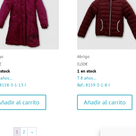
go
Abrigo
€
0,00
€
 stock
1 en stock
años...
T 8 años...
: 8158-3-1-13-I
Ref.: 8159-3-1-8-I
Añadir al carrito
Añadir al carrito
1
2
→