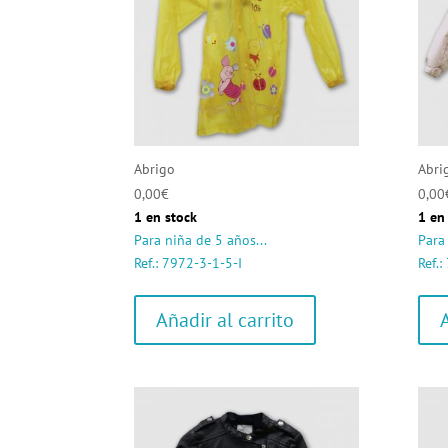
Abrigo
Abri
0,00
€
0,00
1 en stock
1 en
Para niña de 5 años...
Para 
Ref.: 7972-3-1-5-I
Ref.:
Añadir al carrito