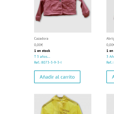
Cazadora
Abri
0,00
€
0,00
1 en stock
1 en
T 3 años...
3 Añ
Ref.: 8073-3-9-3-I
Ref.:
Añadir al carrito