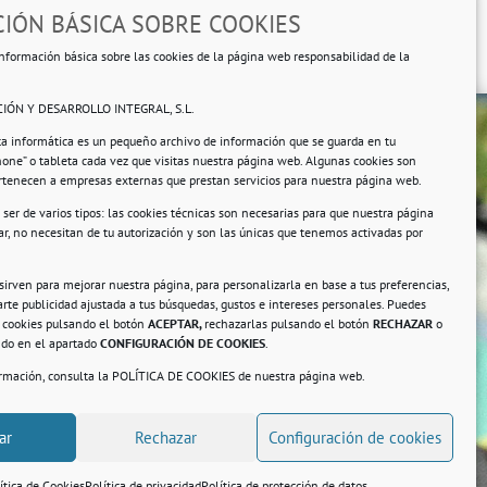
IÓN BÁSICA SOBRE COOKIES
nformación básica sobre las cookies de la página web responsabilidad de la
IÓN Y DESARROLLO INTEGRAL, S.L.
ta informática es un pequeño archivo de información que se guarda en tu
hone” o tableta cada vez que visitas nuestra página web. Algunas cookies son
ertenecen a empresas externas que prestan servicios para nuestra página web.
ser de varios tipos: las cookies técnicas son necesarias para que nuestra página
r, no necesitan de tu autorización y son las únicas que tenemos activadas por
rsonales.
 sirven para mejorar nuestra página, para personalizarla en base a tus preferencias,
rte publicidad ajustada a tus búsquedas, gustos e intereses personales. Puedes
s cookies pulsando el botón
ACEPTAR,
rechazarlas pulsando el botón
RECHAZAR
o
ando en el apartado
CONFIGURACIÓN DE COOKIES
.
ormación, consulta la
POLÍTICA DE COOKIES
de nuestra página web.
a
ar
Rechazar
Configuración de cookies
ítica de Cookies
Política de privacidad
Política de protección de datos