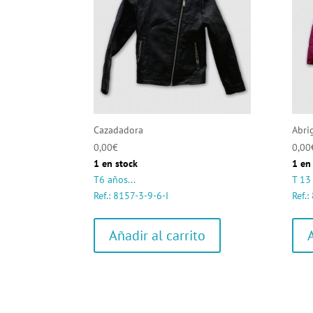
Cazadadora
Abri
0,00
€
0,00
1 en stock
1 en
T6 años...
T 13 
Ref.: 8157-3-9-6-I
Ref.
Añadir al carrito