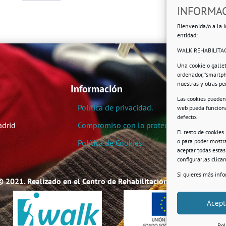
INFORMAC
Bienvenida/o a la i
entidad:
WALK REHABILITAC
Una cookie o galle
ordenador, “smartp
nuestras y otras p
Información
Las cookies pueden 
Política de privacidad.
web pueda funciona
defecto.
adrid
Compromiso con la protección de datos pe
El resto de cookies
o para poder mostra
Política de Cookies.
aceptar todas esta
configurarlas clic
Si quieres más inf
© 2021. Realizado en el Centro de Rehabilitación Laboral de User
Acept
Pol