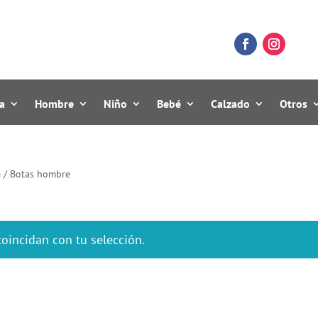
a
Hombre
Niño
Bebé
Calzado
Otros
e
/ Botas hombre
oincidan con tu selección.