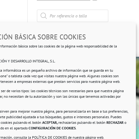
Búsqueda
de
productos
IÓN BÁSICA SOBRE COOKIES
nformación básica sobre las cookies de la página web responsabilidad de la
IÓN Y DESARROLLO INTEGRAL, S.L.
ta informática es un pequeño archivo de información que se guarda en tu
hone” o tableta cada vez que visitas nuestra página web. Algunas cookies son
ertenecen a empresas externas que prestan servicios para nuestra página web.
ser de varios tipos: las cookies técnicas son necesarias para que nuestra página
r, no necesitan de tu autorización y son las únicas que tenemos activadas por
rsonales.
 sirven para mejorar nuestra página, para personalizarla en base a tus preferencias,
rte publicidad ajustada a tus búsquedas, gustos e intereses personales. Puedes
s cookies pulsando el botón
ACEPTAR,
rechazarlas pulsando el botón
RECHAZAR
o
ando en el apartado
CONFIGURACIÓN DE COOKIES
.
ormación, consulta la
POLÍTICA DE COOKIES
de nuestra página web.