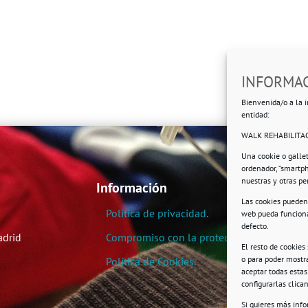
INFORMAC
Bienvenida/o a la i
entidad:
WALK REHABILITAC
Una cookie o galle
ordenador, “smartp
nuestras y otras p
Información
Las cookies pueden 
Política de privacidad.
web pueda funciona
defecto.
adrid
Compromiso con la protección de datos pe
El resto de cookies
o para poder mostra
Política de Cookies.
aceptar todas esta
configurarlas clic
Si quieres más inf