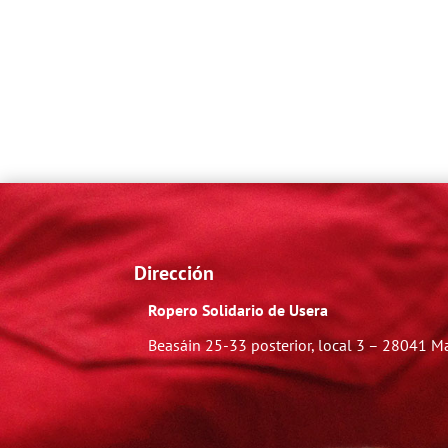
Dirección
Ropero Solidario de Usera
Beasáin 25-33
posterior, local 3 – 28041 M