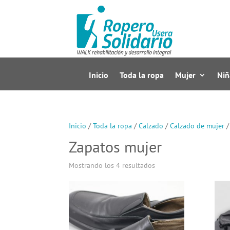
Inicio
Toda la ropa
Mujer
Niñ
Inicio
/
Toda la ropa
/
Calzado
/
Calzado de mujer
/
Zapatos mujer
Mostrando los 4 resultados