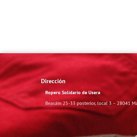
Dirección
Ropero Solidario de Usera
Beasáin 25-33
posterior, local 3 – 28041 M