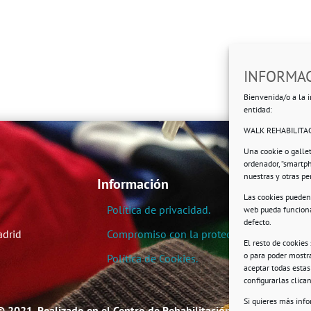
INFORMAC
Bienvenida/o a la i
entidad:
WALK REHABILITAC
Una cookie o galle
ordenador, “smartp
nuestras y otras p
Información
Las cookies pueden 
Política de privacidad.
web pueda funciona
defecto.
adrid
Compromiso con la protección de datos pe
El resto de cookies
o para poder mostra
Política de Cookies.
aceptar todas esta
configurarlas clic
Si quieres más inf
© 2021. Realizado en el Centro de Rehabilitación Laboral de User