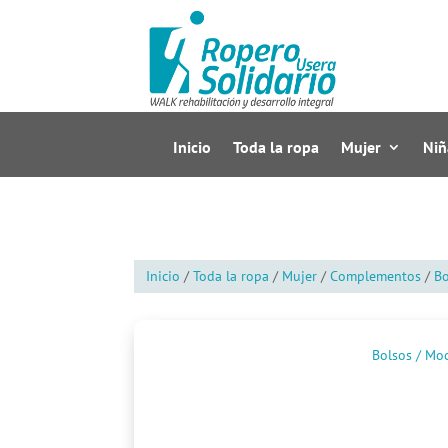
Inicio
Toda la ropa
Mujer
Niñ
Inicio
/
Toda la ropa
/
Mujer
/
Complementos
/
Bo
Bolsos / Moc