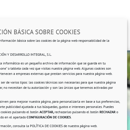
IÓN BÁSICA SOBRE COOKIES
nformación básica sobre las cookies de la página web responsabilidad de la
IÓN Y DESARROLLO INTEGRAL, S.L.
ta informática es un pequeño archivo de información que se guarda en tu
hone” o tableta cada vez que visitas nuestra página web. Algunas cookies son
ertenecen a empresas externas que prestan servicios para nuestra página web.
ser de varios tipos: las cookies técnicas son necesarias para que nuestra página
r, no necesitan de tu autorización y son las únicas que tenemos activadas por
rsonales.
 sirven para mejorar nuestra página, para personalizarla en base a tus preferencias,
rte publicidad ajustada a tus búsquedas, gustos e intereses personales. Puedes
s cookies pulsando el botón
ACEPTAR,
rechazarlas pulsando el botón
RECHAZAR
o
ando en el apartado
CONFIGURACIÓN DE COOKIES
.
ormación, consulta la
POLÍTICA DE COOKIES
de nuestra página web.
a