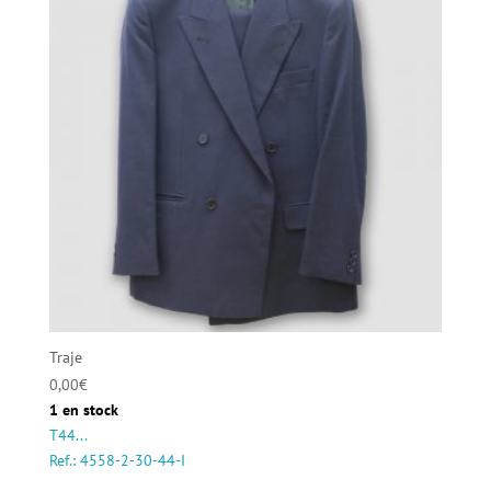
Traje
0,00
€
1 en stock
T44...
Ref.: 4558-2-30-44-I