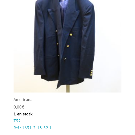
Americana
0,00
€
1 en stock
T52...
Ref.: 1631-2-13-52-I