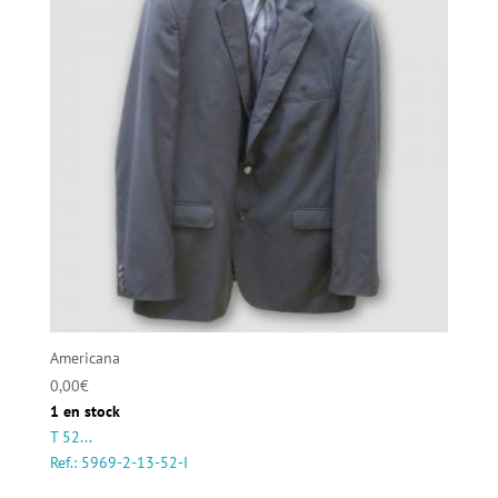
Americana
0,00
€
1 en stock
T 52...
Ref.: 5969-2-13-52-I