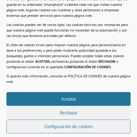
guarda en tu ordenador, “smartphone” o tableta cada vez que visitas nuestra
Información
página web. Algunas cookies son nuestras y otras pertenecen a empresas
externas que prestan servicios para nuestra página web.
Política de privacidad.
Las cookies pueden ser de varios tipos: las cookies técnicas son necesarias para
que nuestra página web pueda funcionar, no necesitan de tu autorización y son
Compromiso con la protección de datos
las únicas que tenemos activadas por defecto.
personales.
El resto de cookies sirven para mejorar nuestra página, para personalizarla en
base a tus preferencias, o para poder mostrarte publicidad ajustada a tus
Política de Cookies.
búsquedas, gustos e intereses personales. Puedes aceptar todas estas cookies
pulsando el botón
ACEPTAR,
rechazarlas pulsando el botón
RECHAZAR
o
configurarlas clicando en el apartado
CONFIGURACIÓN DE COOKIES
.
Si quieres más información, consulta la
POLÍTICA DE COOKIES
de nuestra página
© 2021. Realizado en el Centro de Rehabilitación
Laboral de Usera
web.
Aceptar
.
Rechazar
Configuración de cookies