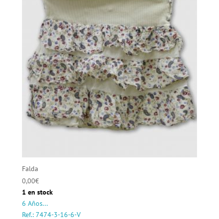
Falda
0,00
€
1 en stock
6 Años...
Ref.: 7474-3-16-6-V