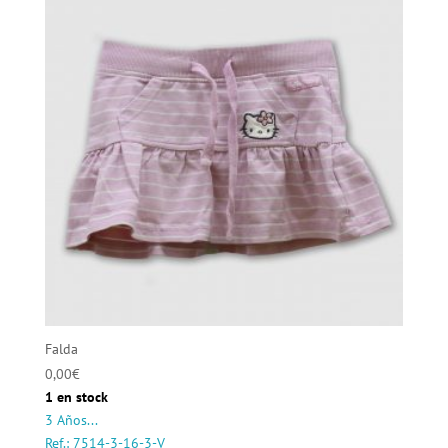
Falda
0,00
€
1 en stock
3 Años...
Ref.: 7514-3-16-3-V