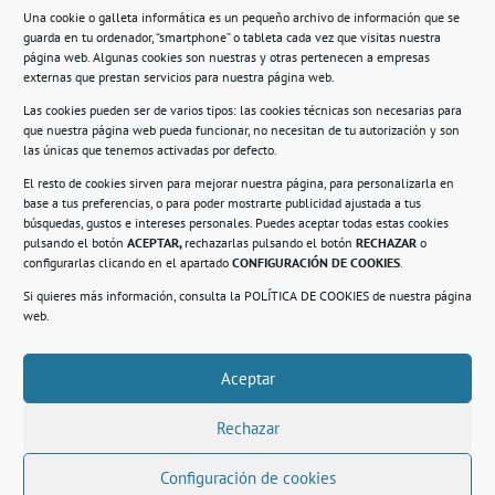
Una cookie o galleta informática es un pequeño archivo de información que se
guarda en tu ordenador, “smartphone” o tableta cada vez que visitas nuestra
Información
página web. Algunas cookies son nuestras y otras pertenecen a empresas
externas que prestan servicios para nuestra página web.
Política de privacidad.
Las cookies pueden ser de varios tipos: las cookies técnicas son necesarias para
que nuestra página web pueda funcionar, no necesitan de tu autorización y son
Compromiso con la protección de datos
las únicas que tenemos activadas por defecto.
personales.
El resto de cookies sirven para mejorar nuestra página, para personalizarla en
base a tus preferencias, o para poder mostrarte publicidad ajustada a tus
Política de Cookies.
búsquedas, gustos e intereses personales. Puedes aceptar todas estas cookies
pulsando el botón
ACEPTAR,
rechazarlas pulsando el botón
RECHAZAR
o
configurarlas clicando en el apartado
CONFIGURACIÓN DE COOKIES
.
Si quieres más información, consulta la
POLÍTICA DE COOKIES
de nuestra página
© 2021. Realizado en el Centro de Rehabilitación
Laboral de Usera
web.
Aceptar
.
Rechazar
Configuración de cookies