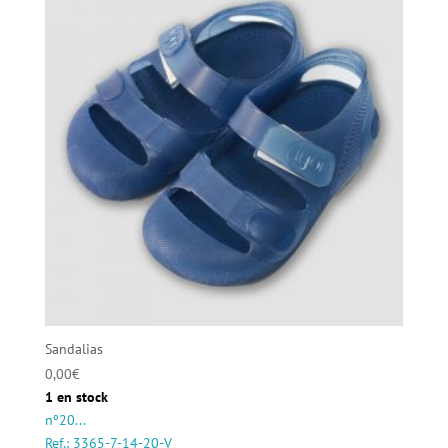
Sandalias
0,00
€
1 en stock
nº20...
Ref.: 3365-7-14-20-V