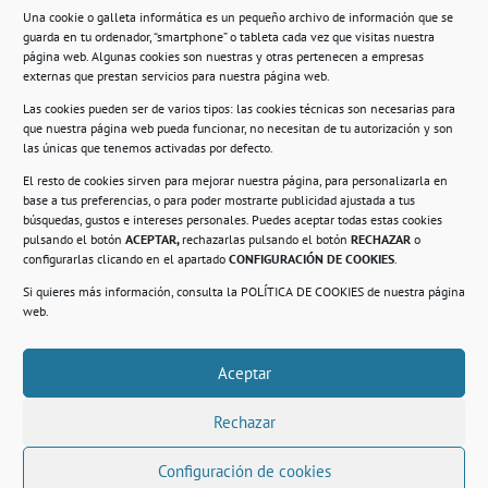
Una cookie o galleta informática es un pequeño archivo de información que se
guarda en tu ordenador, “smartphone” o tableta cada vez que visitas nuestra
Información
página web. Algunas cookies son nuestras y otras pertenecen a empresas
externas que prestan servicios para nuestra página web.
Política de privacidad.
Las cookies pueden ser de varios tipos: las cookies técnicas son necesarias para
que nuestra página web pueda funcionar, no necesitan de tu autorización y son
Compromiso con la protección de datos
las únicas que tenemos activadas por defecto.
personales.
El resto de cookies sirven para mejorar nuestra página, para personalizarla en
base a tus preferencias, o para poder mostrarte publicidad ajustada a tus
Política de Cookies.
búsquedas, gustos e intereses personales. Puedes aceptar todas estas cookies
pulsando el botón
ACEPTAR,
rechazarlas pulsando el botón
RECHAZAR
o
configurarlas clicando en el apartado
CONFIGURACIÓN DE COOKIES
.
Si quieres más información, consulta la
POLÍTICA DE COOKIES
de nuestra página
© 2021. Realizado en el Centro de Rehabilitación
Laboral de Usera
web.
Aceptar
.
Rechazar
Configuración de cookies