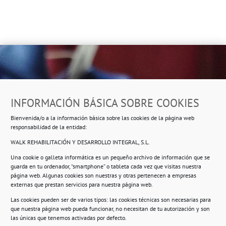
Dirección
INFORMACIÓN BÁSICA SOBRE COOKIES
Ropero Solidario de Usera
Bienvenida/o a la información básica sobre las cookies de la página web
Beasáin 25-33
posterior, local 3 – 28041 Madrid
responsabilidad de la entidad:
WALK REHABILITACIÓN Y DESARROLLO INTEGRAL, S.L.
Una cookie o galleta informática es un pequeño archivo de información que se
guarda en tu ordenador, “smartphone” o tableta cada vez que visitas nuestra
Información
página web. Algunas cookies son nuestras y otras pertenecen a empresas
externas que prestan servicios para nuestra página web.
Política de privacidad.
Las cookies pueden ser de varios tipos: las cookies técnicas son necesarias para
que nuestra página web pueda funcionar, no necesitan de tu autorización y son
Compromiso con la protección de datos
las únicas que tenemos activadas por defecto.