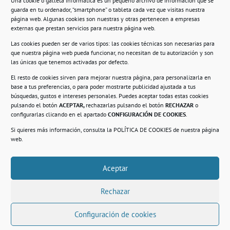
Una cookie o galleta informática es un pequeño archivo de información que se
guarda en tu ordenador, “smartphone” o tableta cada vez que visitas nuestra
Información
página web. Algunas cookies son nuestras y otras pertenecen a empresas
externas que prestan servicios para nuestra página web.
Política de privacidad.
Las cookies pueden ser de varios tipos: las cookies técnicas son necesarias para
que nuestra página web pueda funcionar, no necesitan de tu autorización y son
Compromiso con la protección de datos
las únicas que tenemos activadas por defecto.
personales.
El resto de cookies sirven para mejorar nuestra página, para personalizarla en
base a tus preferencias, o para poder mostrarte publicidad ajustada a tus
Política de Cookies.
búsquedas, gustos e intereses personales. Puedes aceptar todas estas cookies
pulsando el botón
ACEPTAR,
rechazarlas pulsando el botón
RECHAZAR
o
configurarlas clicando en el apartado
CONFIGURACIÓN DE COOKIES
.
Si quieres más información, consulta la
POLÍTICA DE COOKIES
de nuestra página
© 2021. Realizado en el Centro de Rehabilitación
Laboral de Usera
web.
Aceptar
.
Rechazar
Configuración de cookies