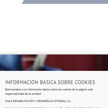
Dirección
INFORMACIÓN BÁSICA SOBRE COOKIES
Ropero Solidario de Usera
Bienvenida/o a la información básica sobre las cookies de la página web
Beasáin 25-33
posterior, local 3 – 28041 Madrid
responsabilidad de la entidad:
WALK REHABILITACIÓN Y DESARROLLO INTEGRAL, S.L.