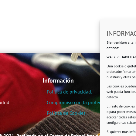
INFORMAC
Bienvenida/o a la i
entidad:
WALK REHABILITAC
Una cookie o galle
ordenador, “smartp
nuestras y otras p
Información
Las cookies pueden 
Política de privacidad.
web pueda funciona
defecto.
adrid
Compromiso con la protección de datos pe
El resto de cookies
o para poder mostra
Política de Cookies.
aceptar todas esta
configurarlas clic
Si quieres más inf
© 2021. Realizado en el Centro de Rehabilitación Laboral de User