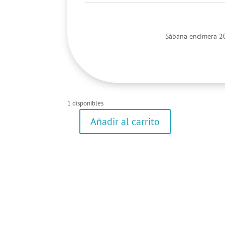
Sábana encimera 2
1 disponibles
Añadir al carrito
Sábana
y
funda
de
almohada
cantidad