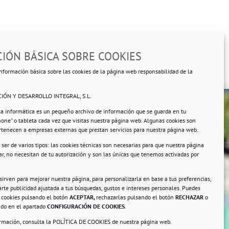
IÓN BÁSICA SOBRE COOKIES
nformación básica sobre las cookies de la página web responsabilidad de la
IÓN Y DESARROLLO INTEGRAL, S.L.
ta informática es un pequeño archivo de información que se guarda en tu
hone” o tableta cada vez que visitas nuestra página web. Algunas cookies son
ertenecen a empresas externas que prestan servicios para nuestra página web.
ser de varios tipos: las cookies técnicas son necesarias para que nuestra página
r, no necesitan de tu autorización y son las únicas que tenemos activadas por
rsonales.
 sirven para mejorar nuestra página, para personalizarla en base a tus preferencias,
rte publicidad ajustada a tus búsquedas, gustos e intereses personales. Puedes
s cookies pulsando el botón
ACEPTAR,
rechazarlas pulsando el botón
RECHAZAR
o
ando en el apartado
CONFIGURACIÓN DE COOKIES
.
ormación, consulta la
POLÍTICA DE COOKIES
de nuestra página web.
a