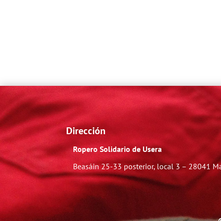
Dirección
Ropero Solidario de Usera
Beasáin 25-33
posterior, local 3 – 28041 M