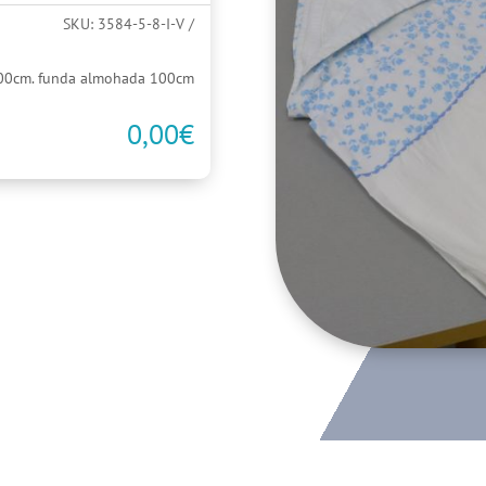
SKU:
3584-5-8-I-V
00cm. funda almohada 100cm
0,00
€