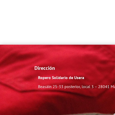
Dirección
Ropero Solidario de Usera
Beasáin 25-33
posterior, local 3 – 28041 M