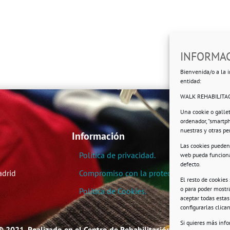
INFORMAC
Bienvenida/o a la i
entidad:
WALK REHABILITAC
Una cookie o galle
ordenador, “smartp
nuestras y otras p
Información
Las cookies pueden 
Política de privacidad.
web pueda funciona
defecto.
adrid
Compromiso con la protección de datos pe
El resto de cookies
o para poder mostra
Política de Cookies.
aceptar todas esta
configurarlas clic
Si quieres más inf
© 2021. Realizado en el Centro de Rehabilitación Laboral de User