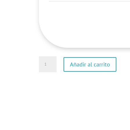
Sábana
Añadir al carrito
Baja
con
bordes
elásticos
cantidad