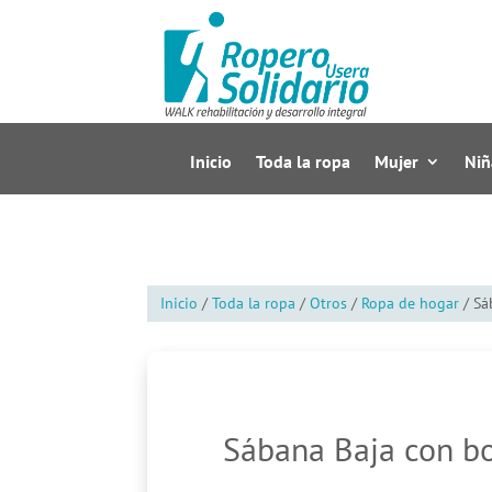
Inicio
Toda la ropa
Mujer
Niñ
Inicio
/
Toda la ropa
/
Otros
/
Ropa de hogar
/ Sá
Sábana Baja con bo