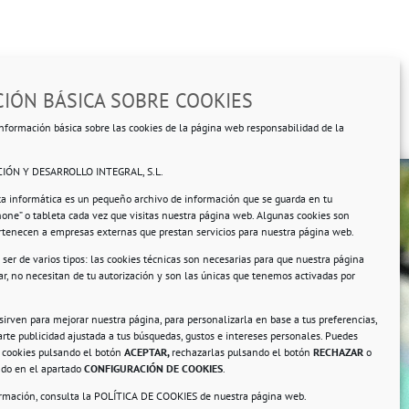
IÓN BÁSICA SOBRE COOKIES
nformación básica sobre las cookies de la página web responsabilidad de la
IÓN Y DESARROLLO INTEGRAL, S.L.
ta informática es un pequeño archivo de información que se guarda en tu
hone” o tableta cada vez que visitas nuestra página web. Algunas cookies son
ertenecen a empresas externas que prestan servicios para nuestra página web.
ser de varios tipos: las cookies técnicas son necesarias para que nuestra página
r, no necesitan de tu autorización y son las únicas que tenemos activadas por
rsonales.
 sirven para mejorar nuestra página, para personalizarla en base a tus preferencias,
rte publicidad ajustada a tus búsquedas, gustos e intereses personales. Puedes
s cookies pulsando el botón
ACEPTAR,
rechazarlas pulsando el botón
RECHAZAR
o
ando en el apartado
CONFIGURACIÓN DE COOKIES
.
ormación, consulta la
POLÍTICA DE COOKIES
de nuestra página web.
a