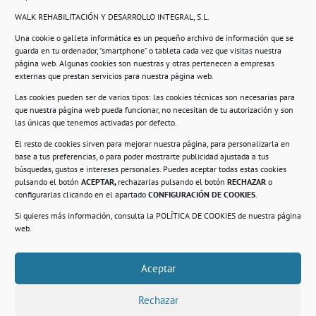
WALK REHABILITACIÓN Y DESARROLLO INTEGRAL, S.L.
Una cookie o galleta informática es un pequeño archivo de información que se
guarda en tu ordenador, “smartphone” o tableta cada vez que visitas nuestra
Información
página web. Algunas cookies son nuestras y otras pertenecen a empresas
externas que prestan servicios para nuestra página web.
Política de privacidad.
Las cookies pueden ser de varios tipos: las cookies técnicas son necesarias para
que nuestra página web pueda funcionar, no necesitan de tu autorización y son
Compromiso con la protección de datos
las únicas que tenemos activadas por defecto.
personales.
El resto de cookies sirven para mejorar nuestra página, para personalizarla en
base a tus preferencias, o para poder mostrarte publicidad ajustada a tus
Política de Cookies.
búsquedas, gustos e intereses personales. Puedes aceptar todas estas cookies
pulsando el botón
ACEPTAR,
rechazarlas pulsando el botón
RECHAZAR
o
configurarlas clicando en el apartado
CONFIGURACIÓN DE COOKIES
.
Si quieres más información, consulta la
POLÍTICA DE COOKIES
de nuestra página
© 2021. Realizado en el Centro de Rehabilitación
Laboral de Usera
web.
Aceptar
.
Rechazar