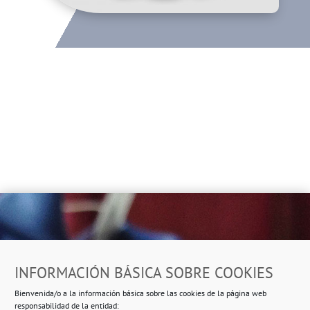
Dirección
INFORMACIÓN BÁSICA SOBRE COOKIES
Ropero Solidario de Usera
Bienvenida/o a la información básica sobre las cookies de la página web
Beasáin 25-33
posterior, local 3 – 28041 Madrid
responsabilidad de la entidad: