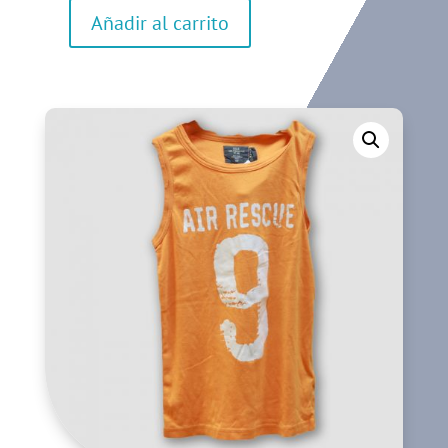
Añadir al carrito
Camiseta
de
manga
corta
cantidad