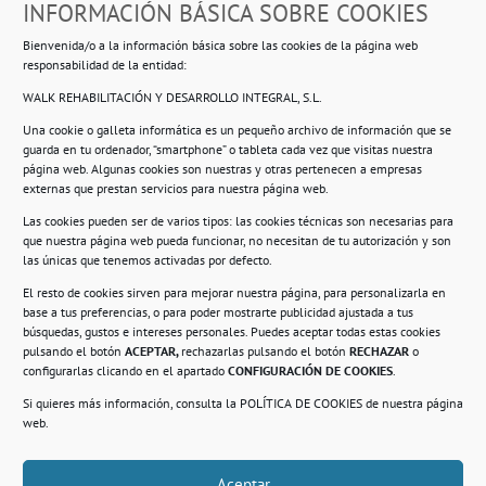
INFORMACIÓN BÁSICA SOBRE COOKIES
Ropero Solidario de Usera
Bienvenida/o a la información básica sobre las cookies de la página web
Beasáin 25-33
posterior, local 3 – 28041 Madrid
responsabilidad de la entidad:
WALK REHABILITACIÓN Y DESARROLLO INTEGRAL, S.L.
Una cookie o galleta informática es un pequeño archivo de información que se
guarda en tu ordenador, “smartphone” o tableta cada vez que visitas nuestra
Información
página web. Algunas cookies son nuestras y otras pertenecen a empresas
externas que prestan servicios para nuestra página web.
Política de privacidad.
Las cookies pueden ser de varios tipos: las cookies técnicas son necesarias para
que nuestra página web pueda funcionar, no necesitan de tu autorización y son
Compromiso con la protección de datos
las únicas que tenemos activadas por defecto.
personales.
El resto de cookies sirven para mejorar nuestra página, para personalizarla en
base a tus preferencias, o para poder mostrarte publicidad ajustada a tus
Política de Cookies.
búsquedas, gustos e intereses personales. Puedes aceptar todas estas cookies
pulsando el botón
ACEPTAR,
rechazarlas pulsando el botón
RECHAZAR
o
configurarlas clicando en el apartado
CONFIGURACIÓN DE COOKIES
.
Si quieres más información, consulta la
POLÍTICA DE COOKIES
de nuestra página
© 2021. Realizado en el Centro de Rehabilitación
Laboral de Usera
web.
Aceptar