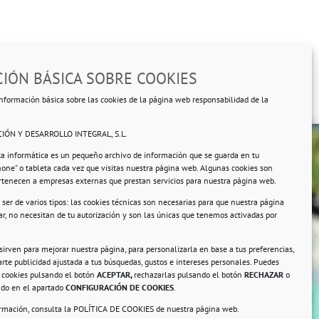
IÓN BÁSICA SOBRE COOKIES
nformación básica sobre las cookies de la página web responsabilidad de la
IÓN Y DESARROLLO INTEGRAL, S.L.
ta informática es un pequeño archivo de información que se guarda en tu
hone” o tableta cada vez que visitas nuestra página web. Algunas cookies son
ertenecen a empresas externas que prestan servicios para nuestra página web.
ser de varios tipos: las cookies técnicas son necesarias para que nuestra página
r, no necesitan de tu autorización y son las únicas que tenemos activadas por
rsonales.
 sirven para mejorar nuestra página, para personalizarla en base a tus preferencias,
rte publicidad ajustada a tus búsquedas, gustos e intereses personales. Puedes
s cookies pulsando el botón
ACEPTAR,
rechazarlas pulsando el botón
RECHAZAR
o
ando en el apartado
CONFIGURACIÓN DE COOKIES
.
ormación, consulta la
POLÍTICA DE COOKIES
de nuestra página web.
a