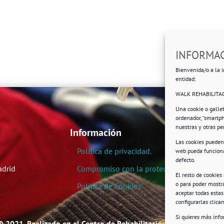
INFORMAC
Bienvenida/o a la i
entidad:
WALK REHABILITAC
Una cookie o galle
ordenador, “smartp
nuestras y otras p
Información
Las cookies pueden 
Política de privacidad.
web pueda funciona
defecto.
adrid
Compromiso con la protección de datos pe
El resto de cookies
o para poder mostra
Política de Cookies.
aceptar todas esta
configurarlas clic
Si quieres más inf
© 2021. Realizado en el Centro de Rehabilitación Laboral de User