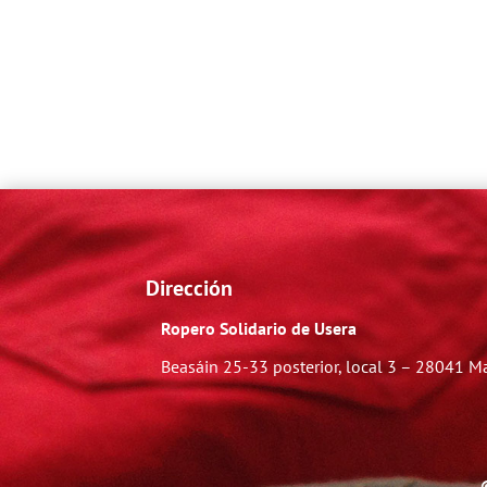
Dirección
Ropero Solidario de Usera
Beasáin 25-33
posterior, local 3 – 28041 M