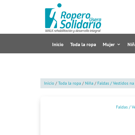
Inicio
Toda la ropa
Mujer
Niñ
Inicio
/
Toda la ropa
/
Niña
/
Faldas / Vestidos na
Faldas / V