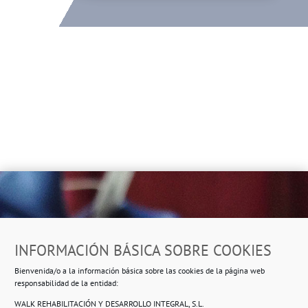
Dirección
INFORMACIÓN BÁSICA SOBRE COOKIES
Ropero Solidario de Usera
Bienvenida/o a la información básica sobre las cookies de la página web
Beasáin 25-33
posterior, local 3 – 28041 Madrid
responsabilidad de la entidad:
WALK REHABILITACIÓN Y DESARROLLO INTEGRAL, S.L.