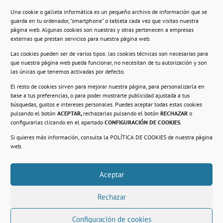
Una cookie o galleta informática es un pequeño archivo de información que se
guarda en tu ordenador, “smartphone” o tableta cada vez que visitas nuestra
Información
página web. Algunas cookies son nuestras y otras pertenecen a empresas
externas que prestan servicios para nuestra página web.
Política de privacidad.
Las cookies pueden ser de varios tipos: las cookies técnicas son necesarias para
que nuestra página web pueda funcionar, no necesitan de tu autorización y son
Compromiso con la protección de datos
las únicas que tenemos activadas por defecto.
personales.
El resto de cookies sirven para mejorar nuestra página, para personalizarla en
base a tus preferencias, o para poder mostrarte publicidad ajustada a tus
Política de Cookies.
búsquedas, gustos e intereses personales. Puedes aceptar todas estas cookies
pulsando el botón
ACEPTAR,
rechazarlas pulsando el botón
RECHAZAR
o
configurarlas clicando en el apartado
CONFIGURACIÓN DE COOKIES
.
Si quieres más información, consulta la
POLÍTICA DE COOKIES
de nuestra página
© 2021. Realizado en el Centro de Rehabilitación
Laboral de Usera
web.
Aceptar
.
Rechazar
Configuración de cookies