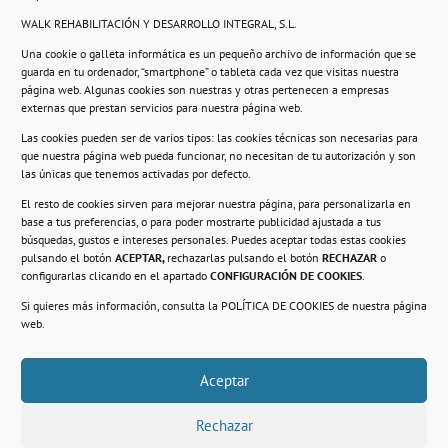
WALK REHABILITACIÓN Y DESARROLLO INTEGRAL, S.L.
Una cookie o galleta informática es un pequeño archivo de información que se
guarda en tu ordenador, “smartphone” o tableta cada vez que visitas nuestra
Información
página web. Algunas cookies son nuestras y otras pertenecen a empresas
externas que prestan servicios para nuestra página web.
Política de privacidad.
Las cookies pueden ser de varios tipos: las cookies técnicas son necesarias para
que nuestra página web pueda funcionar, no necesitan de tu autorización y son
Compromiso con la protección de datos
las únicas que tenemos activadas por defecto.
personales.
El resto de cookies sirven para mejorar nuestra página, para personalizarla en
base a tus preferencias, o para poder mostrarte publicidad ajustada a tus
Política de Cookies.
búsquedas, gustos e intereses personales. Puedes aceptar todas estas cookies
pulsando el botón
ACEPTAR,
rechazarlas pulsando el botón
RECHAZAR
o
configurarlas clicando en el apartado
CONFIGURACIÓN DE COOKIES
.
Si quieres más información, consulta la
POLÍTICA DE COOKIES
de nuestra página
© 2021. Realizado en el Centro de Rehabilitación
Laboral de Usera
web.
Aceptar
.
Rechazar