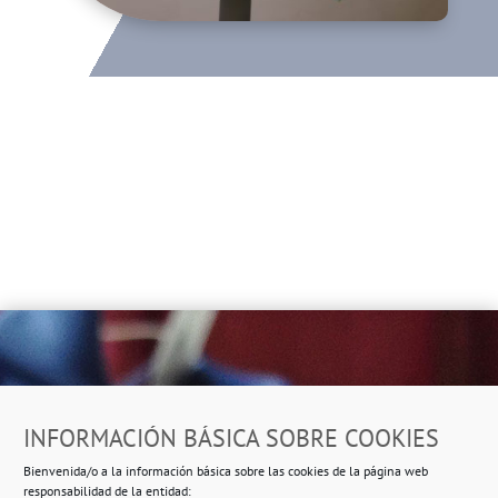
Dirección
INFORMACIÓN BÁSICA SOBRE COOKIES
Ropero Solidario de Usera
Bienvenida/o a la información básica sobre las cookies de la página web
Beasáin 25-33
posterior, local 3 – 28041 Madrid
responsabilidad de la entidad: