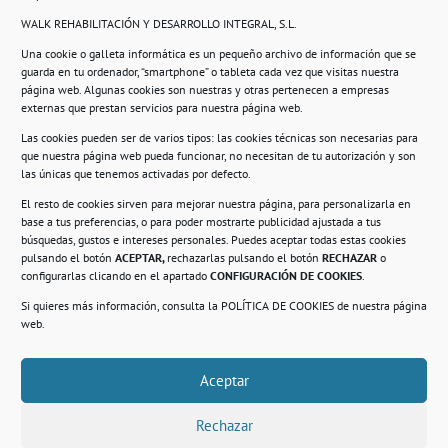
WALK REHABILITACIÓN Y DESARROLLO INTEGRAL, S.L.
Una cookie o galleta informática es un pequeño archivo de información que se
guarda en tu ordenador, “smartphone” o tableta cada vez que visitas nuestra
Información
página web. Algunas cookies son nuestras y otras pertenecen a empresas
externas que prestan servicios para nuestra página web.
Política de privacidad.
Las cookies pueden ser de varios tipos: las cookies técnicas son necesarias para
que nuestra página web pueda funcionar, no necesitan de tu autorización y son
Compromiso con la protección de datos
las únicas que tenemos activadas por defecto.
personales.
El resto de cookies sirven para mejorar nuestra página, para personalizarla en
base a tus preferencias, o para poder mostrarte publicidad ajustada a tus
Política de Cookies.
búsquedas, gustos e intereses personales. Puedes aceptar todas estas cookies
pulsando el botón
ACEPTAR,
rechazarlas pulsando el botón
RECHAZAR
o
configurarlas clicando en el apartado
CONFIGURACIÓN DE COOKIES
.
Si quieres más información, consulta la
POLÍTICA DE COOKIES
de nuestra página
© 2021. Realizado en el Centro de Rehabilitación
Laboral de Usera
web.
Aceptar
.
Rechazar