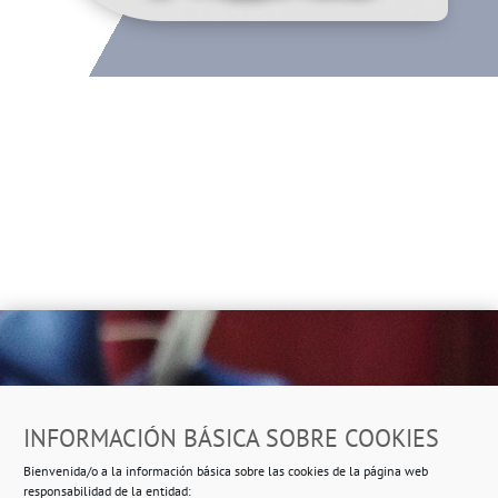
Dirección
INFORMACIÓN BÁSICA SOBRE COOKIES
Ropero Solidario de Usera
Bienvenida/o a la información básica sobre las cookies de la página web
Beasáin 25-33
posterior, local 3 – 28041 Madrid
responsabilidad de la entidad: