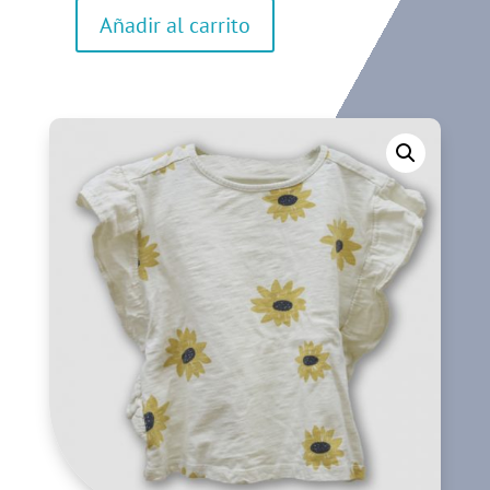
Añadir al carrito
Camiseta
de
manga
corta
cantidad