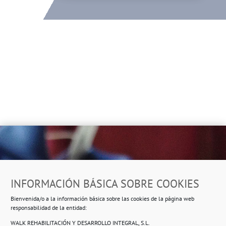
Dirección
INFORMACIÓN BÁSICA SOBRE COOKIES
Ropero Solidario de Usera
Bienvenida/o a la información básica sobre las cookies de la página web
Beasáin 25-33
posterior, local 3 – 28041 Madrid
responsabilidad de la entidad:
WALK REHABILITACIÓN Y DESARROLLO INTEGRAL, S.L.