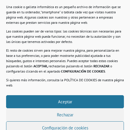
Una cookie o galleta informática es un pequeño archivo de información que se
guarda en tu ordenador, “smartphone” o tableta cada vez que visitas nuestra
Información
página web. Algunas cookies son nuestras y otras pertenecen a empresas
externas que prestan servicios para nuestra página web.
Política de privacidad.
Las cookies pueden ser de varios tipos: las cookies técnicas son necesarias para
que nuestra página web pueda funcionar, no necesitan de tu autorización y son
Compromiso con la protección de datos
las únicas que tenemos activadas por defecto.
personales.
El resto de cookies sirven para mejorar nuestra página, para personalizarla en
base a tus preferencias, o para poder mostrarte publicidad ajustada a tus
Política de Cookies.
búsquedas, gustos e intereses personales. Puedes aceptar todas estas cookies
pulsando el botón
ACEPTAR,
rechazarlas pulsando el botón
RECHAZAR
o
configurarlas clicando en el apartado
CONFIGURACIÓN DE COOKIES
.
Si quieres más información, consulta la
POLÍTICA DE COOKIES
de nuestra página
© 2021. Realizado en el Centro de Rehabilitación
Laboral de Usera
web.
Aceptar
.
Rechazar
Configuración de cookies