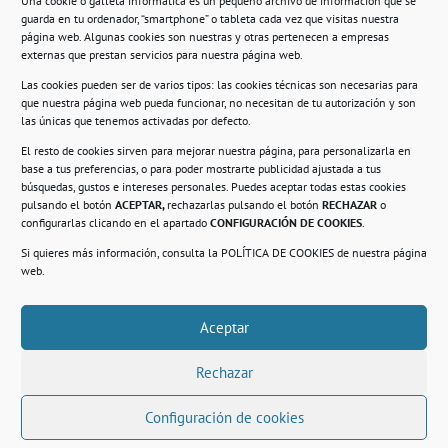
Una cookie o galleta informática es un pequeño archivo de información que se
guarda en tu ordenador, “smartphone” o tableta cada vez que visitas nuestra
Información
página web. Algunas cookies son nuestras y otras pertenecen a empresas
externas que prestan servicios para nuestra página web.
Política de privacidad.
Las cookies pueden ser de varios tipos: las cookies técnicas son necesarias para
que nuestra página web pueda funcionar, no necesitan de tu autorización y son
Compromiso con la protección de datos
las únicas que tenemos activadas por defecto.
personales.
El resto de cookies sirven para mejorar nuestra página, para personalizarla en
base a tus preferencias, o para poder mostrarte publicidad ajustada a tus
Política de Cookies.
búsquedas, gustos e intereses personales. Puedes aceptar todas estas cookies
pulsando el botón
ACEPTAR,
rechazarlas pulsando el botón
RECHAZAR
o
configurarlas clicando en el apartado
CONFIGURACIÓN DE COOKIES
.
Si quieres más información, consulta la
POLÍTICA DE COOKIES
de nuestra página
© 2021. Realizado en el Centro de Rehabilitación
Laboral de Usera
web.
Aceptar
.
Rechazar
Configuración de cookies