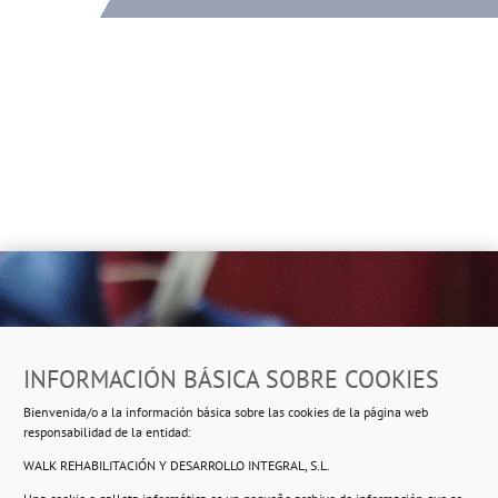
Dirección
INFORMACIÓN BÁSICA SOBRE COOKIES
Ropero Solidario de Usera
Bienvenida/o a la información básica sobre las cookies de la página web
Beasáin 25-33
posterior, local 3 – 28041 Madrid
responsabilidad de la entidad:
WALK REHABILITACIÓN Y DESARROLLO INTEGRAL, S.L.