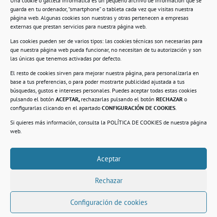
Una cookie o galleta informática es un pequeño archivo de información que se
guarda en tu ordenador, “smartphone” o tableta cada vez que visitas nuestra
Información
página web. Algunas cookies son nuestras y otras pertenecen a empresas
externas que prestan servicios para nuestra página web.
Política de privacidad.
Las cookies pueden ser de varios tipos: las cookies técnicas son necesarias para
que nuestra página web pueda funcionar, no necesitan de tu autorización y son
Compromiso con la protección de datos
las únicas que tenemos activadas por defecto.
personales.
El resto de cookies sirven para mejorar nuestra página, para personalizarla en
base a tus preferencias, o para poder mostrarte publicidad ajustada a tus
Política de Cookies.
búsquedas, gustos e intereses personales. Puedes aceptar todas estas cookies
pulsando el botón
ACEPTAR,
rechazarlas pulsando el botón
RECHAZAR
o
configurarlas clicando en el apartado
CONFIGURACIÓN DE COOKIES
.
Si quieres más información, consulta la
POLÍTICA DE COOKIES
de nuestra página
© 2021. Realizado en el Centro de Rehabilitación
Laboral de Usera
web.
Aceptar
.
Rechazar
Configuración de cookies