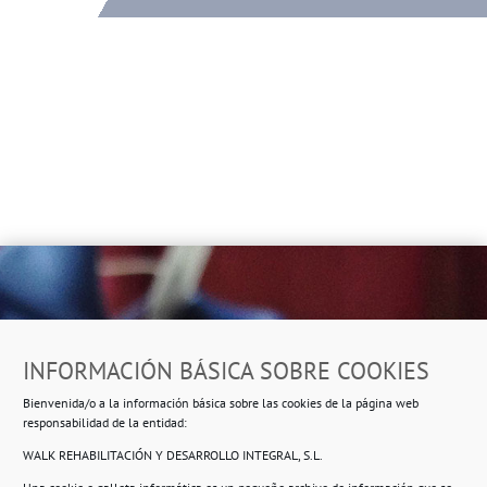
Dirección
INFORMACIÓN BÁSICA SOBRE COOKIES
Ropero Solidario de Usera
Bienvenida/o a la información básica sobre las cookies de la página web
Beasáin 25-33
posterior, local 3 – 28041 Madrid
responsabilidad de la entidad:
WALK REHABILITACIÓN Y DESARROLLO INTEGRAL, S.L.