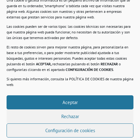
Una cookie o galleta informática es un pequeño archivo de información que se
guarda en tu ordenador, “smartphone” o tableta cada vez que visitas nuestra
Información
página web. Algunas cookies son nuestras y otras pertenecen a empresas
externas que prestan servicios para nuestra página web.
Política de privacidad.
Las cookies pueden ser de varios tipos: las cookies técnicas son necesarias para
que nuestra página web pueda funcionar, no necesitan de tu autorización y son
Compromiso con la protección de datos
las únicas que tenemos activadas por defecto.
personales.
El resto de cookies sirven para mejorar nuestra página, para personalizarla en
base a tus preferencias, o para poder mostrarte publicidad ajustada a tus
Política de Cookies.
búsquedas, gustos e intereses personales. Puedes aceptar todas estas cookies
pulsando el botón
ACEPTAR,
rechazarlas pulsando el botón
RECHAZAR
o
configurarlas clicando en el apartado
CONFIGURACIÓN DE COOKIES
.
Si quieres más información, consulta la
POLÍTICA DE COOKIES
de nuestra página
© 2021. Realizado en el Centro de Rehabilitación
Laboral de Usera
web.
Aceptar
.
Rechazar
Configuración de cookies