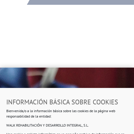
Dirección
INFORMACIÓN BÁSICA SOBRE COOKIES
Ropero Solidario de Usera
Bienvenida/o a la información básica sobre las cookies de la página web
Beasáin 25-33
posterior, local 3 – 28041 Madrid
responsabilidad de la entidad:
WALK REHABILITACIÓN Y DESARROLLO INTEGRAL, S.L.