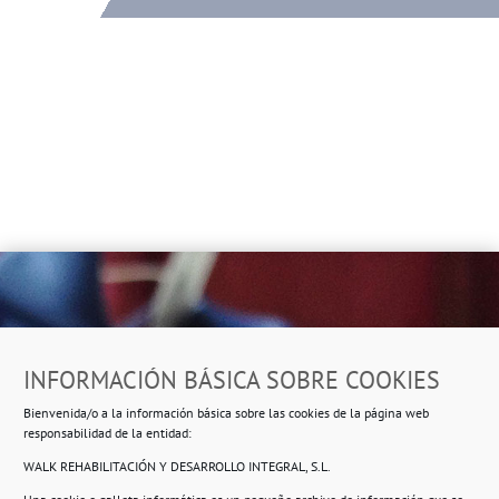
Dirección
INFORMACIÓN BÁSICA SOBRE COOKIES
Ropero Solidario de Usera
Bienvenida/o a la información básica sobre las cookies de la página web
Beasáin 25-33
posterior, local 3 – 28041 Madrid
responsabilidad de la entidad:
WALK REHABILITACIÓN Y DESARROLLO INTEGRAL, S.L.