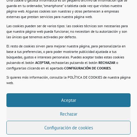
Una cookie o galleta informática es un pequeño archivo de información que se
guarda en tu ordenador, “smartphone” o tableta cada vez que visitas nuestra
Información
página web. Algunas cookies son nuestras y otras pertenecen a empresas
externas que prestan servicios para nuestra página web.
Política de privacidad.
Las cookies pueden ser de varios tipos: las cookies técnicas son necesarias para
que nuestra página web pueda funcionar, no necesitan de tu autorización y son
Compromiso con la protección de datos
las únicas que tenemos activadas por defecto.
personales.
El resto de cookies sirven para mejorar nuestra página, para personalizarla en
base a tus preferencias, o para poder mostrarte publicidad ajustada a tus
Política de Cookies.
búsquedas, gustos e intereses personales. Puedes aceptar todas estas cookies
pulsando el botón
ACEPTAR,
rechazarlas pulsando el botón
RECHAZAR
o
configurarlas clicando en el apartado
CONFIGURACIÓN DE COOKIES
.
Si quieres más información, consulta la
POLÍTICA DE COOKIES
de nuestra página
© 2021. Realizado en el Centro de Rehabilitación
Laboral de Usera
web.
Aceptar
.
Rechazar
Configuración de cookies