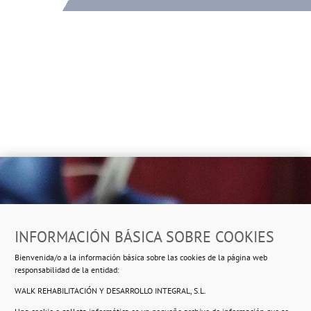
Dirección
INFORMACIÓN BÁSICA SOBRE COOKIES
Ropero Solidario de Usera
Bienvenida/o a la información básica sobre las cookies de la página web
Beasáin 25-33
posterior, local 3 – 28041 Madrid
responsabilidad de la entidad:
WALK REHABILITACIÓN Y DESARROLLO INTEGRAL, S.L.