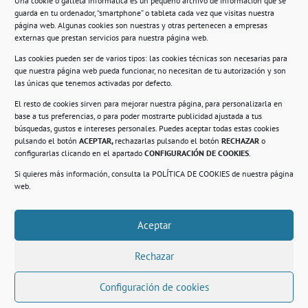
Una cookie o galleta informática es un pequeño archivo de información que se
guarda en tu ordenador, “smartphone” o tableta cada vez que visitas nuestra
Información
página web. Algunas cookies son nuestras y otras pertenecen a empresas
externas que prestan servicios para nuestra página web.
Política de privacidad.
Las cookies pueden ser de varios tipos: las cookies técnicas son necesarias para
que nuestra página web pueda funcionar, no necesitan de tu autorización y son
Compromiso con la protección de datos
las únicas que tenemos activadas por defecto.
personales.
El resto de cookies sirven para mejorar nuestra página, para personalizarla en
base a tus preferencias, o para poder mostrarte publicidad ajustada a tus
Política de Cookies.
búsquedas, gustos e intereses personales. Puedes aceptar todas estas cookies
pulsando el botón
ACEPTAR,
rechazarlas pulsando el botón
RECHAZAR
o
configurarlas clicando en el apartado
CONFIGURACIÓN DE COOKIES
.
Si quieres más información, consulta la
POLÍTICA DE COOKIES
de nuestra página
© 2021. Realizado en el Centro de Rehabilitación
Laboral de Usera
web.
Aceptar
.
Rechazar
Configuración de cookies