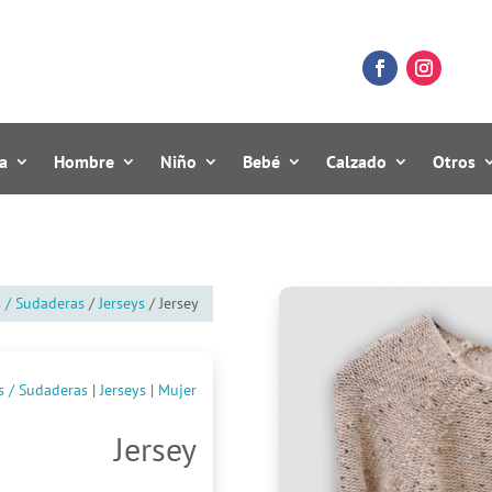
a
Hombre
Niño
Bebé
Calzado
Otros
s / Sudaderas
/
Jerseys
/ Jersey
s / Sudaderas
|
Jerseys
|
Mujer
Jersey