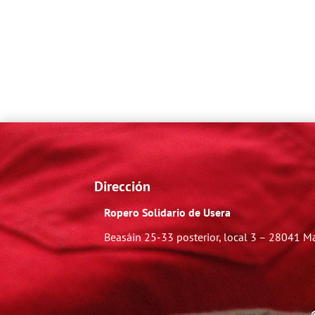
Dirección
Ropero Solidario de Usera
Beasáin 25-33
posterior, local 3 – 28041 M