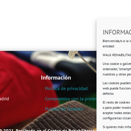
INFORMAC
Bienvenida/o a la i
entidad:
WALK REHABILITAC
Una cookie o galle
ordenador, “smartp
nuestras y otras p
Información
Las cookies pueden 
Política de privacidad.
web pueda funciona
defecto.
adrid
Compromiso con la protección de datos pe
El resto de cookies
o para poder mostra
Política de Cookies.
aceptar todas esta
configurarlas clic
Si quieres más inf
© 2021. Realizado en el Centro de Rehabilitación Laboral de User