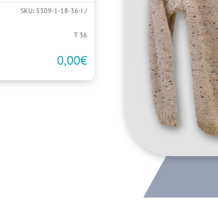
SKU:
5309-1-18-36-I
T 36
0,00
€