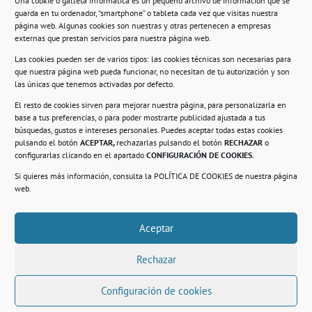
Una cookie o galleta informática es un pequeño archivo de información que se
guarda en tu ordenador, “smartphone” o tableta cada vez que visitas nuestra
Información
página web. Algunas cookies son nuestras y otras pertenecen a empresas
externas que prestan servicios para nuestra página web.
Política de privacidad.
Las cookies pueden ser de varios tipos: las cookies técnicas son necesarias para
que nuestra página web pueda funcionar, no necesitan de tu autorización y son
Compromiso con la protección de datos
las únicas que tenemos activadas por defecto.
personales.
El resto de cookies sirven para mejorar nuestra página, para personalizarla en
base a tus preferencias, o para poder mostrarte publicidad ajustada a tus
Política de Cookies.
búsquedas, gustos e intereses personales. Puedes aceptar todas estas cookies
pulsando el botón
ACEPTAR,
rechazarlas pulsando el botón
RECHAZAR
o
configurarlas clicando en el apartado
CONFIGURACIÓN DE COOKIES
.
Si quieres más información, consulta la
POLÍTICA DE COOKIES
de nuestra página
© 2021. Realizado en el Centro de Rehabilitación
Laboral de Usera
web.
Aceptar
.
Rechazar
Configuración de cookies