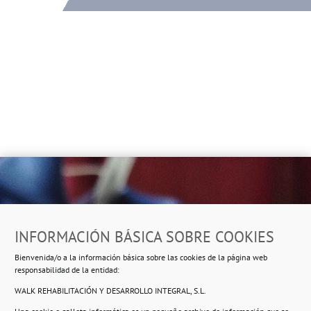
Dirección
INFORMACIÓN BÁSICA SOBRE COOKIES
Ropero Solidario de Usera
Bienvenida/o a la información básica sobre las cookies de la página web
Beasáin 25-33
posterior, local 3 – 28041 Madrid
responsabilidad de la entidad:
WALK REHABILITACIÓN Y DESARROLLO INTEGRAL, S.L.