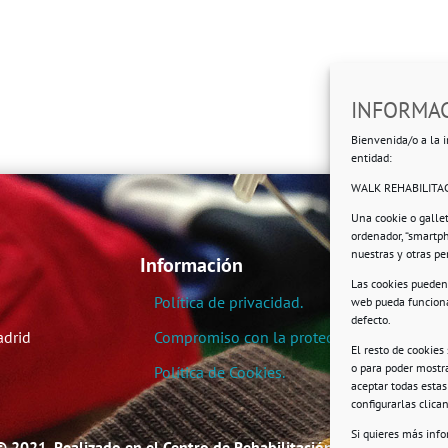
INFORMAC
Bienvenida/o a la i
entidad:
WALK REHABILITAC
Una cookie o galle
ordenador, “smartp
nuestras y otras p
Información
Las cookies pueden 
Política de privacidad.
web pueda funciona
defecto.
adrid
Compromiso con la protección de datos pe
El resto de cookies
o para poder mostra
Política de Cookies.
aceptar todas esta
configurarlas clic
Si quieres más inf
© 2021. Realizado en el Centro de Rehabilitación Laboral de User