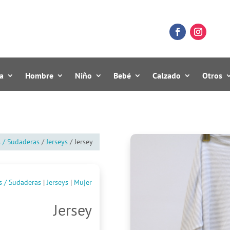
a
Hombre
Niño
Bebé
Calzado
Otros
s / Sudaderas
/
Jerseys
/ Jersey
s / Sudaderas
|
Jerseys
|
Mujer
Jersey