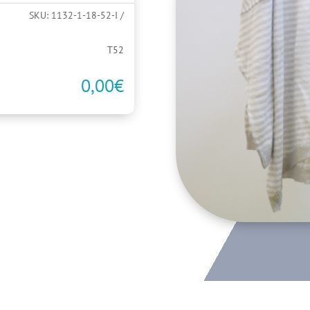
SKU:
1132-1-18-52-I
T52
0,00
€