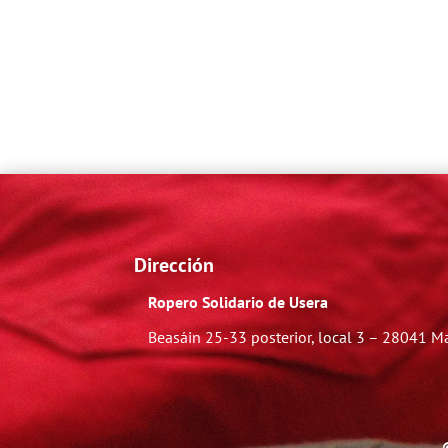
Dirección
Ropero Solidario de Usera
Beasáin 25-33
posterior, local 3 – 28041 M